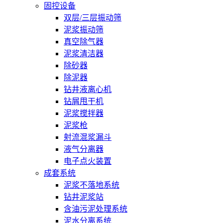
固控设备
双层/三层振动筛
泥浆振动筛
真空除气器
泥浆清洁器
除砂器
除泥器
钻井液离心机
钻屑甩干机
泥浆搅拌器
泥浆枪
射流混浆漏斗
液气分离器
电子点火装置
成套系统
泥浆不落地系统
钻井泥浆站
含油污泥处理系统
泥水分离系统