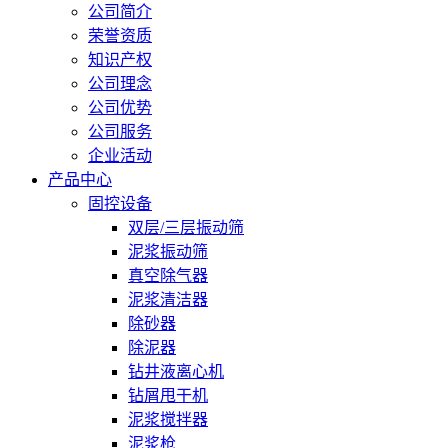
公司简介
荣誉资质
知识产权
公司理念
公司优势
公司服务
企业活动
产品中心
固控设备
双层/三层振动筛
泥浆振动筛
真空除气器
泥浆清洁器
除砂器
除泥器
钻井液离心机
钻屑甩干机
泥浆搅拌器
泥浆枪