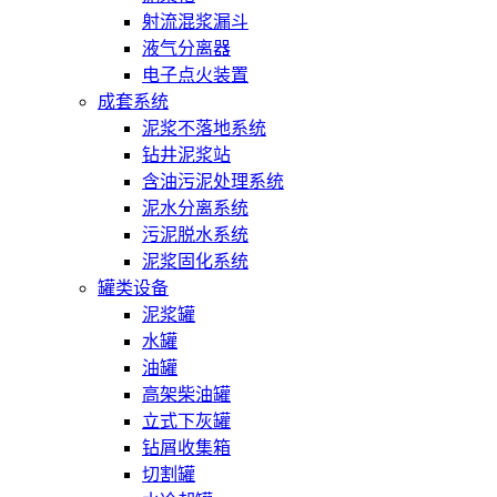
射流混浆漏斗
液气分离器
电子点火装置
成套系统
泥浆不落地系统
钻井泥浆站
含油污泥处理系统
泥水分离系统
污泥脱水系统
泥浆固化系统
罐类设备
泥浆罐
水罐
油罐
高架柴油罐
立式下灰罐
钻屑收集箱
切割罐