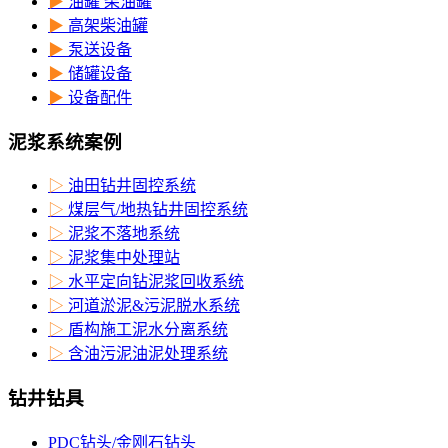
▶
油罐 柴油罐
▶
高架柴油罐
▶
泵送设备
▶
储罐设备
▶
设备配件
泥浆系统案例
▷
油田钻井固控系统
▷
煤层气/地热钻井固控系统
▷
泥浆不落地系统
▷
泥浆集中处理站
▷
水平定向钻泥浆回收系统
▷
河道淤泥&污泥脱水系统
▷
盾构施工泥水分离系统
▷
含油污泥油泥处理系统
钻井钻具
PDC钻头/金刚石钻头