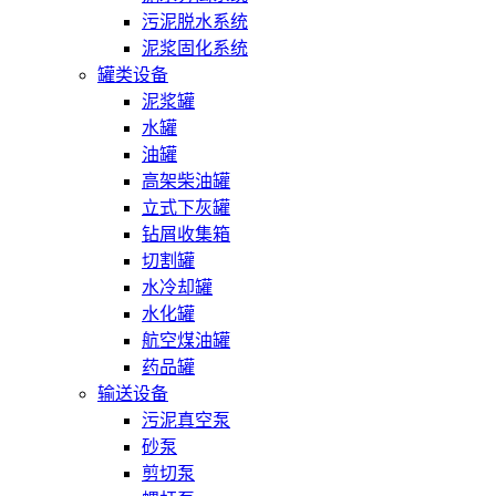
污泥脱水系统
泥浆固化系统
罐类设备
泥浆罐
水罐
油罐
高架柴油罐
立式下灰罐
钻屑收集箱
切割罐
水冷却罐
水化罐
航空煤油罐
药品罐
输送设备
污泥真空泵
砂泵
剪切泵