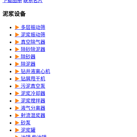
下载图册
联系名片
泥浆设备
▶
多层振动筛
▶
泥浆振动筛
▶
真空除气器
▶
除砂除泥器
▶
除砂器
▶
除泥器
▶
钻井液离心机
▶
钻屑甩干机
▶
污泥真空泵
▶
泥浆冷却器
▶
泥浆搅拌器
▶
液气分离器
▶
射流混浆器
▶
砂泵
▶
泥浆罐