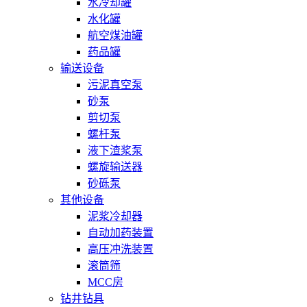
水冷却罐
水化罐
航空煤油罐
药品罐
输送设备
污泥真空泵
砂泵
剪切泵
螺杆泵
液下渣浆泵
螺旋输送器
砂砾泵
其他设备
泥浆冷却器
自动加药装置
高压冲洗装置
滚筒筛
MCC房
钻井钻具