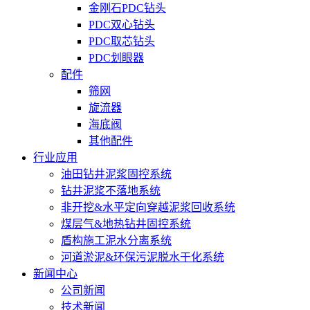
金刚石PDC钻头
PDC双心钻头
PDC取芯钻头
PDC划眼器
配件
筛网
旋流器
海底阀
其他配件
行业应用
油田钻井泥浆固控系统
钻井泥浆不落地系统
非开挖&水平定向穿越泥浆回收系统
煤层气&地热钻井固控系统
盾构施工泥水分离系统
河道淤泥&环保污泥脱水干化系统
新闻中心
公司新闻
技术新闻