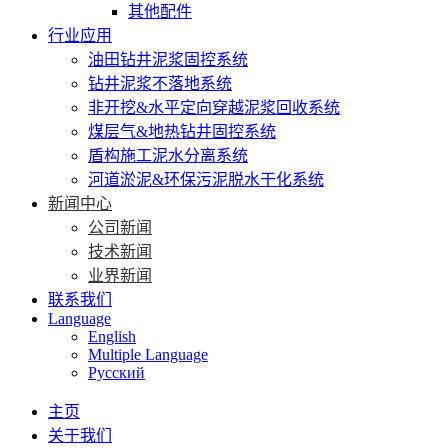
其他配件
行业应用
油田钻井泥浆固控系统
钻井泥浆不落地系统
非开挖&水平定向穿越泥浆回收系统
煤层气&地热钻井固控系统
盾构施工泥水分离系统
河道淤泥&环保污泥脱水干化系统
新闻中心
公司新闻
技术新闻
业界新闻
联系我们
Language
English
Multiple Language
Русский
主页
关于我们