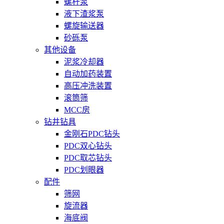
螺杆泵
液下渣浆泵
螺旋输送器
砂砾泵
其他设备
泥浆冷却器
自动加药装置
高压冲洗装置
滚筒筛
MCC房
钻井钻具
金刚石PDC钻头
PDC双心钻头
PDC取芯钻头
PDC划眼器
配件
筛网
旋流器
海底阀