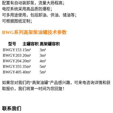
配置有自动装卸泵，流量大扬程高；
电控系统采用高品质防爆柜；
可多用途使用，包括卸油、供油、储油等；
可根据图纸定制；
BWG系列高架柴油罐技术参数
型号
主罐容积
高架罐容积
BWGY153
15m³
3m³
BWGY203
20m³
3m³
BWGY204
20m³
4m³
BWGY355
35m³
5m³
BWGY405
40m³
5m³
如果您对我们的“高架油罐”产品感兴趣，可来电咨询详情和获
取报价，我们将第一时间为您回复！
联系我们