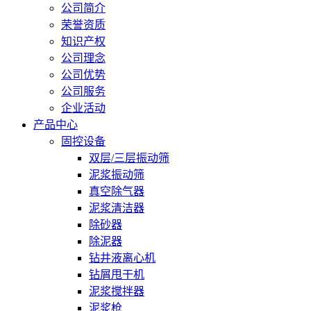
公司简介
荣誉资质
知识产权
公司理念
公司优势
公司服务
企业活动
产品中心
固控设备
双层/三层振动筛
泥浆振动筛
真空除气器
泥浆清洁器
除砂器
除泥器
钻井液离心机
钻屑甩干机
泥浆搅拌器
泥浆枪