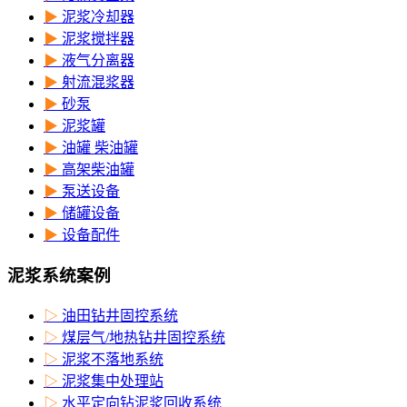
▶
泥浆冷却器
▶
泥浆搅拌器
▶
液气分离器
▶
射流混浆器
▶
砂泵
▶
泥浆罐
▶
油罐 柴油罐
▶
高架柴油罐
▶
泵送设备
▶
储罐设备
▶
设备配件
泥浆系统案例
▷
油田钻井固控系统
▷
煤层气/地热钻井固控系统
▷
泥浆不落地系统
▷
泥浆集中处理站
▷
水平定向钻泥浆回收系统