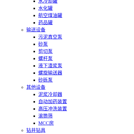
水冷却罐
水化罐
航空煤油罐
药品罐
输送设备
污泥真空泵
砂泵
剪切泵
螺杆泵
液下渣浆泵
螺旋输送器
砂砾泵
其他设备
泥浆冷却器
自动加药装置
高压冲洗装置
滚筒筛
MCC房
钻井钻具