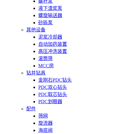
螺杆泵
液下渣浆泵
螺旋输送器
砂砾泵
其他设备
泥浆冷却器
自动加药装置
高压冲洗装置
滚筒筛
MCC房
钻井钻具
金刚石PDC钻头
PDC双心钻头
PDC取芯钻头
PDC划眼器
配件
筛网
旋流器
海底阀