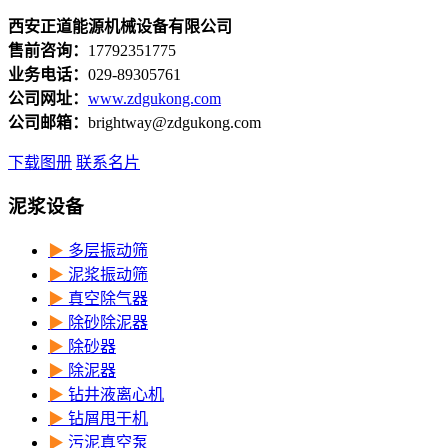
西安正道能源机械设备有限公司
售前咨询：
17792351775
业务电话：
029-89305761
公司网址：
www.zdgukong.com
公司邮箱：
brightway@zdgukong.com
下载图册
联系名片
泥浆设备
▶
多层振动筛
▶
泥浆振动筛
▶
真空除气器
▶
除砂除泥器
▶
除砂器
▶
除泥器
▶
钻井液离心机
▶
钻屑甩干机
▶
污泥真空泵