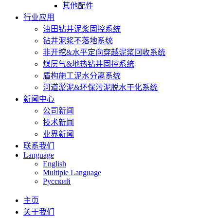
其他配件
行业应用
油田钻井泥浆固控系统
钻井泥浆不落地系统
非开挖&水平定向穿越泥浆回收系统
煤层气&地热钻井固控系统
盾构施工泥水分离系统
河道淤泥&环保污泥脱水干化系统
新闻中心
公司新闻
技术新闻
业界新闻
联系我们
Language
English
Multiple Language
Русский
主页
关于我们