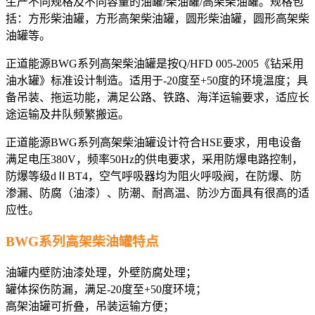
生产不同规格及不同容量的油罐/柴油罐/高架柴油罐。规格包
括：方形柴油罐，方形高架柴油罐，圆形柴油罐，圆形高架柴
油罐等。
正道能源BWG系列高架柴油罐是按Q/HFD 005-2005《钻采用
油水罐》标准设计制造。适用于-20度至+50度的环境温度；具
备吊装、拖运功能，满足公路、铁路、海洋运输要求，适应长
途运输及井队频繁搬运。
正道能源BWG系列高架柴油罐设计符合HSE要求，用电设备
满足电压380V，频率50Hz的供电要求，采用防爆电路控制，
防爆等级dⅡBT4，空气呼吸器均为阻火呼吸阀，在防爆、防
渗漏、防腐（油漆）、防潮、耐高温、防沙方面具有很高的适
应性。
BWG系列高架柴油罐特点
油罐内壁防油漆处理，外壁防腐处理；
罐体探伤防漏，满足-20度至+50度环境；
高架油罐可折叠，吊装运输方便；