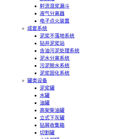
射流混浆漏斗
液气分离器
电子点火装置
成套系统
泥浆不落地系统
钻井泥浆站
含油污泥处理系统
泥水分离系统
污泥脱水系统
泥浆固化系统
罐类设备
泥浆罐
水罐
油罐
高架柴油罐
立式下灰罐
钻屑收集箱
切割罐