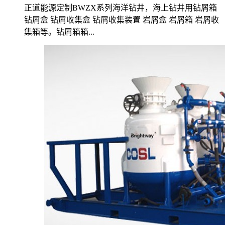
正道能源定制BWZX系列海洋钻井，海上钻井用钻屑箱
钻屑盒 钻屑收集盒 钻屑收集装置 岩屑盒 岩屑箱 岩屑收
集箱等。钻屑箱箱...