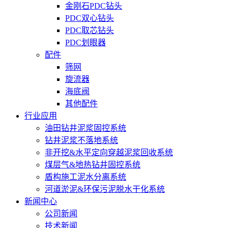
金刚石PDC钻头
PDC双心钻头
PDC取芯钻头
PDC划眼器
配件
筛网
旋流器
海底阀
其他配件
行业应用
油田钻井泥浆固控系统
钻井泥浆不落地系统
非开挖&水平定向穿越泥浆回收系统
煤层气&地热钻井固控系统
盾构施工泥水分离系统
河道淤泥&环保污泥脱水干化系统
新闻中心
公司新闻
技术新闻