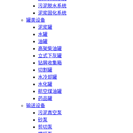
污泥脱水系统
泥浆固化系统
罐类设备
泥浆罐
水罐
油罐
高架柴油罐
立式下灰罐
钻屑收集箱
切割罐
水冷却罐
水化罐
航空煤油罐
药品罐
输送设备
污泥真空泵
砂泵
剪切泵