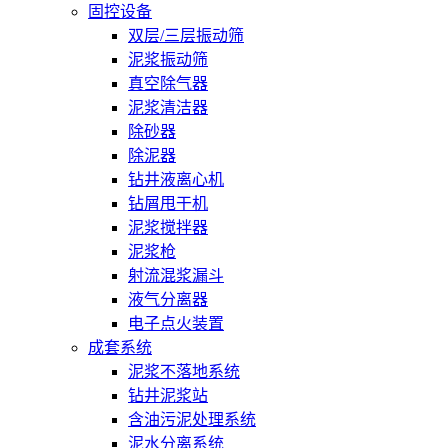
固控设备
双层/三层振动筛
泥浆振动筛
真空除气器
泥浆清洁器
除砂器
除泥器
钻井液离心机
钻屑甩干机
泥浆搅拌器
泥浆枪
射流混浆漏斗
液气分离器
电子点火装置
成套系统
泥浆不落地系统
钻井泥浆站
含油污泥处理系统
泥水分离系统