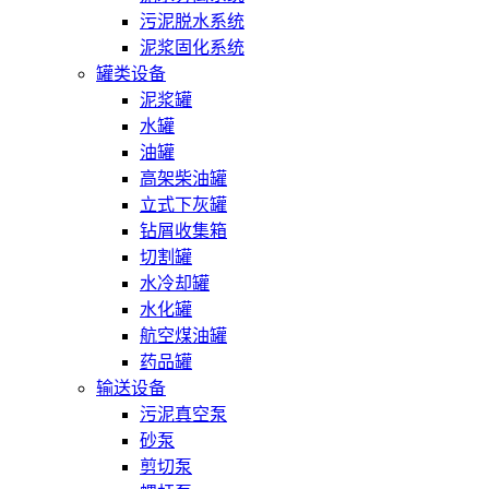
污泥脱水系统
泥浆固化系统
罐类设备
泥浆罐
水罐
油罐
高架柴油罐
立式下灰罐
钻屑收集箱
切割罐
水冷却罐
水化罐
航空煤油罐
药品罐
输送设备
污泥真空泵
砂泵
剪切泵