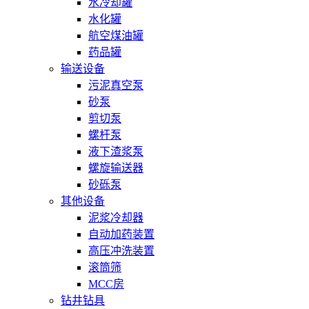
水冷却罐
水化罐
航空煤油罐
药品罐
输送设备
污泥真空泵
砂泵
剪切泵
螺杆泵
液下渣浆泵
螺旋输送器
砂砾泵
其他设备
泥浆冷却器
自动加药装置
高压冲洗装置
滚筒筛
MCC房
钻井钻具