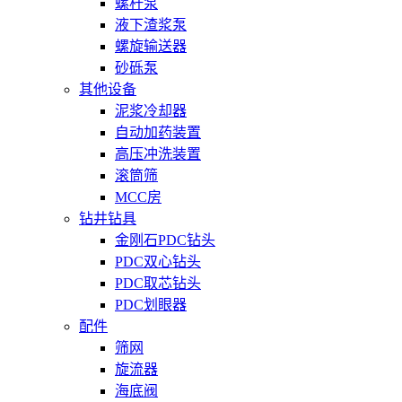
螺杆泵
液下渣浆泵
螺旋输送器
砂砾泵
其他设备
泥浆冷却器
自动加药装置
高压冲洗装置
滚筒筛
MCC房
钻井钻具
金刚石PDC钻头
PDC双心钻头
PDC取芯钻头
PDC划眼器
配件
筛网
旋流器
海底阀