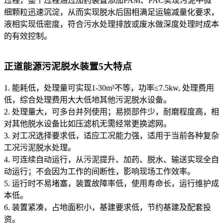
过程，整个过程通过加药装置添加PAM、PAC实现污泥中微
细颗粒迅速沉淀，从而实现脱水后固相满足运输减量化要求，
液相实现低密度，符合污水处理排放或废水做深度处理时成本
的有效控制。
正道能源污泥脱水装置5大特点
1. 能耗低，处理量可实现1-30m³不等，功率≤7.5kw, 处理费用
低，综合处理费用大大低地其他污泥脱水设备。
2. 处理量大，可多台并列使用；易损部件少，耐磨程度高，相
对其他脱水设备比如压滤机无需经常更换滤网。
3. 对工况选择要求低，适应工况能力强，适用于当前各种复杂
工况污泥脱水处理。
4. 可连续自动运行，从污泥提升、加药、脱水、输送实现全自
动运行；不会因为工作的间断性，影响现场工作效率。
5. 运行时不易堵塞，装置故障率低，使用寿命长，运行维护成
本低。
6. 装置紧凑，占地面积小，基建要求低，节约基建及配套投
资。