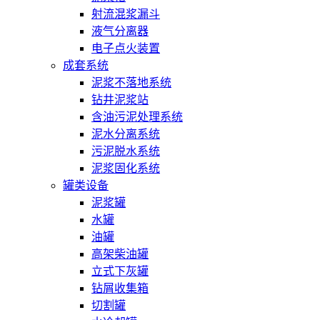
射流混浆漏斗
液气分离器
电子点火装置
成套系统
泥浆不落地系统
钻井泥浆站
含油污泥处理系统
泥水分离系统
污泥脱水系统
泥浆固化系统
罐类设备
泥浆罐
水罐
油罐
高架柴油罐
立式下灰罐
钻屑收集箱
切割罐