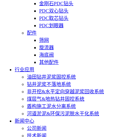
金刚石PDC钻头
PDC双心钻头
PDC取芯钻头
PDC划眼器
配件
筛网
旋流器
海底阀
其他配件
行业应用
油田钻井泥浆固控系统
钻井泥浆不落地系统
非开挖&水平定向穿越泥浆回收系统
煤层气&地热钻井固控系统
盾构施工泥水分离系统
河道淤泥&环保污泥脱水干化系统
新闻中心
公司新闻
技术新闻