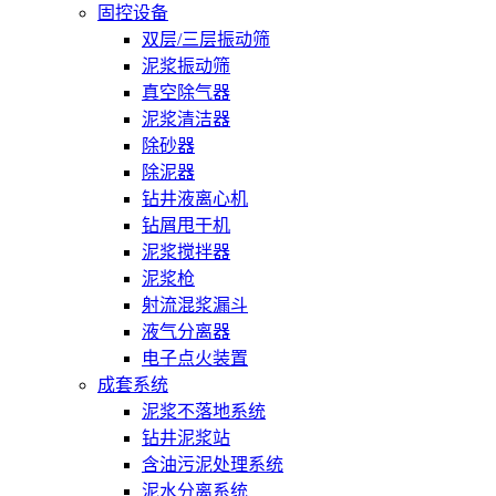
固控设备
双层/三层振动筛
泥浆振动筛
真空除气器
泥浆清洁器
除砂器
除泥器
钻井液离心机
钻屑甩干机
泥浆搅拌器
泥浆枪
射流混浆漏斗
液气分离器
电子点火装置
成套系统
泥浆不落地系统
钻井泥浆站
含油污泥处理系统
泥水分离系统