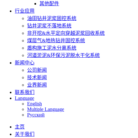
其他配件
行业应用
油田钻井泥浆固控系统
钻井泥浆不落地系统
非开挖&水平定向穿越泥浆回收系统
煤层气&地热钻井固控系统
盾构施工泥水分离系统
河道淤泥&环保污泥脱水干化系统
新闻中心
公司新闻
技术新闻
业界新闻
联系我们
Language
English
Multiple Language
Русский
主页
关于我们