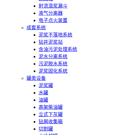
射流混浆漏斗
液气分离器
电子点火装置
成套系统
泥浆不落地系统
钻井泥浆站
含油污泥处理系统
泥水分离系统
污泥脱水系统
泥浆固化系统
罐类设备
泥浆罐
水罐
油罐
高架柴油罐
立式下灰罐
钻屑收集箱
切割罐