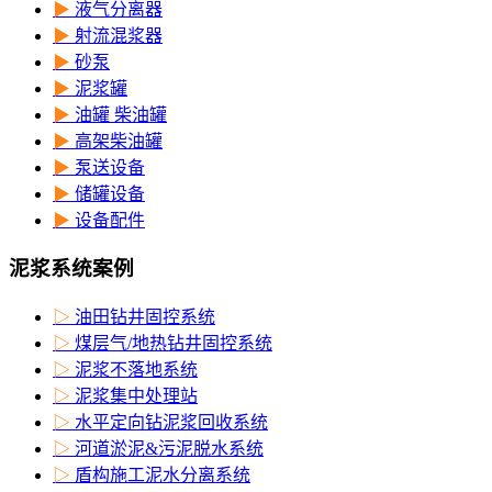
▶
液气分离器
▶
射流混浆器
▶
砂泵
▶
泥浆罐
▶
油罐 柴油罐
▶
高架柴油罐
▶
泵送设备
▶
储罐设备
▶
设备配件
泥浆系统案例
▷
油田钻井固控系统
▷
煤层气/地热钻井固控系统
▷
泥浆不落地系统
▷
泥浆集中处理站
▷
水平定向钻泥浆回收系统
▷
河道淤泥&污泥脱水系统
▷
盾构施工泥水分离系统