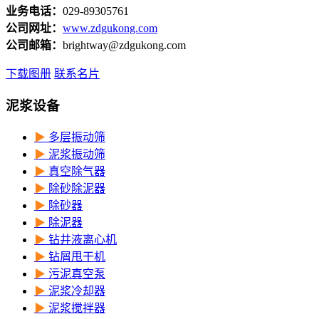
业务电话：
029-89305761
公司网址：
www.zdgukong.com
公司邮箱：
brightway@zdgukong.com
下载图册
联系名片
泥浆设备
▶
多层振动筛
▶
泥浆振动筛
▶
真空除气器
▶
除砂除泥器
▶
除砂器
▶
除泥器
▶
钻井液离心机
▶
钻屑甩干机
▶
污泥真空泵
▶
泥浆冷却器
▶
泥浆搅拌器