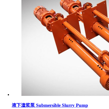
液下渣浆泵 Submersible Slurry Pump