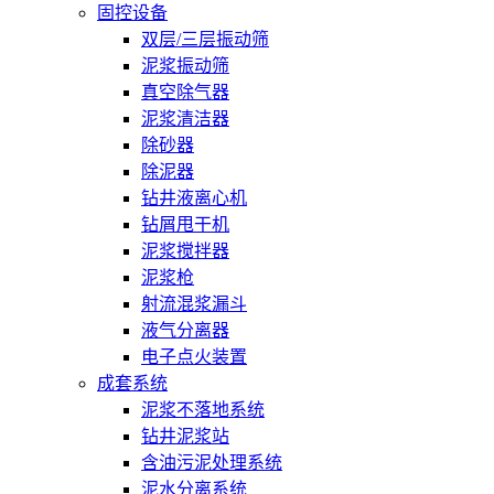
固控设备
双层/三层振动筛
泥浆振动筛
真空除气器
泥浆清洁器
除砂器
除泥器
钻井液离心机
钻屑甩干机
泥浆搅拌器
泥浆枪
射流混浆漏斗
液气分离器
电子点火装置
成套系统
泥浆不落地系统
钻井泥浆站
含油污泥处理系统
泥水分离系统