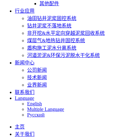
其他配件
行业应用
油田钻井泥浆固控系统
钻井泥浆不落地系统
非开挖&水平定向穿越泥浆回收系统
煤层气&地热钻井固控系统
盾构施工泥水分离系统
河道淤泥&环保污泥脱水干化系统
新闻中心
公司新闻
技术新闻
业界新闻
联系我们
Language
English
Multiple Language
Русский
主页
关于我们