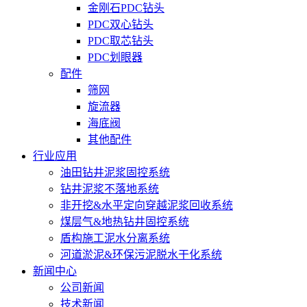
金刚石PDC钻头
PDC双心钻头
PDC取芯钻头
PDC划眼器
配件
筛网
旋流器
海底阀
其他配件
行业应用
油田钻井泥浆固控系统
钻井泥浆不落地系统
非开挖&水平定向穿越泥浆回收系统
煤层气&地热钻井固控系统
盾构施工泥水分离系统
河道淤泥&环保污泥脱水干化系统
新闻中心
公司新闻
技术新闻