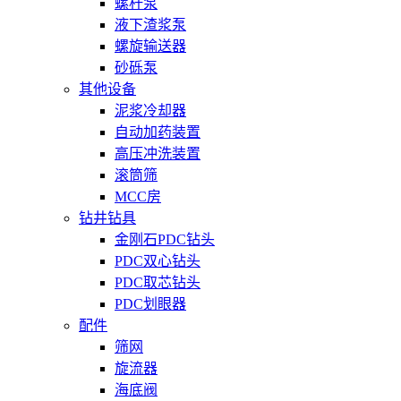
螺杆泵
液下渣浆泵
螺旋输送器
砂砾泵
其他设备
泥浆冷却器
自动加药装置
高压冲洗装置
滚筒筛
MCC房
钻井钻具
金刚石PDC钻头
PDC双心钻头
PDC取芯钻头
PDC划眼器
配件
筛网
旋流器
海底阀