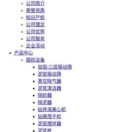
公司简介
荣誉资质
知识产权
公司理念
公司优势
公司服务
企业活动
产品中心
固控设备
双层/三层振动筛
泥浆振动筛
真空除气器
泥浆清洁器
除砂器
除泥器
钻井液离心机
钻屑甩干机
泥浆搅拌器
泥浆枪