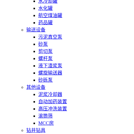
水冷却罐
水化罐
航空煤油罐
药品罐
输送设备
污泥真空泵
砂泵
剪切泵
螺杆泵
液下渣浆泵
螺旋输送器
砂砾泵
其他设备
泥浆冷却器
自动加药装置
高压冲洗装置
滚筒筛
MCC房
钻井钻具