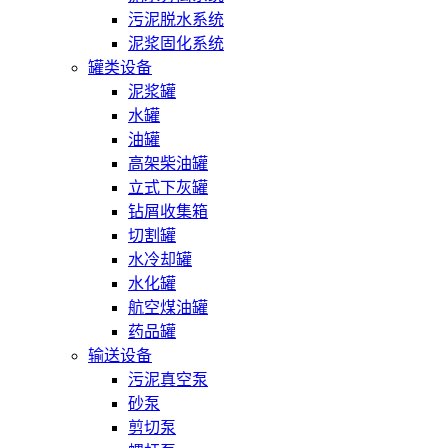
污泥脱水系统
泥浆固化系统
罐类设备
泥浆罐
水罐
油罐
高架柴油罐
立式下灰罐
钻屑收集箱
切割罐
水冷却罐
水化罐
航空煤油罐
药品罐
输送设备
污泥真空泵
砂泵
剪切泵