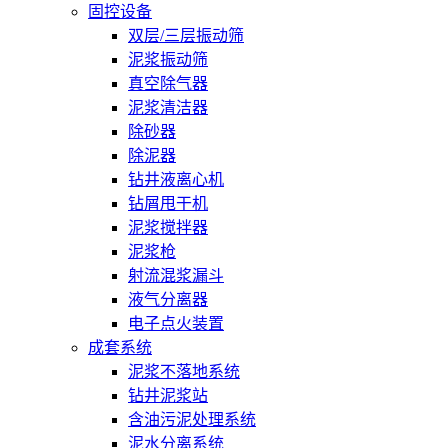
固控设备
双层/三层振动筛
泥浆振动筛
真空除气器
泥浆清洁器
除砂器
除泥器
钻井液离心机
钻屑甩干机
泥浆搅拌器
泥浆枪
射流混浆漏斗
液气分离器
电子点火装置
成套系统
泥浆不落地系统
钻井泥浆站
含油污泥处理系统
泥水分离系统