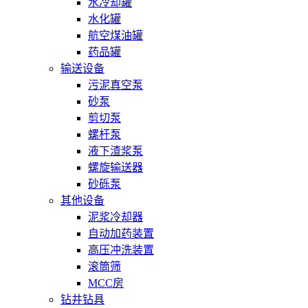
水冷却罐
水化罐
航空煤油罐
药品罐
输送设备
污泥真空泵
砂泵
剪切泵
螺杆泵
液下渣浆泵
螺旋输送器
砂砾泵
其他设备
泥浆冷却器
自动加药装置
高压冲洗装置
滚筒筛
MCC房
钻井钻具