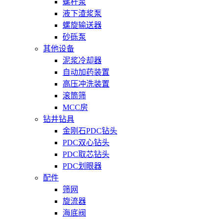
螺杆泵
液下渣浆泵
螺旋输送器
砂砾泵
其他设备
泥浆冷却器
自动加药装置
高压冲洗装置
滚筒筛
MCC房
钻井钻具
金刚石PDC钻头
PDC双心钻头
PDC取芯钻头
PDC划眼器
配件
筛网
旋流器
海底阀