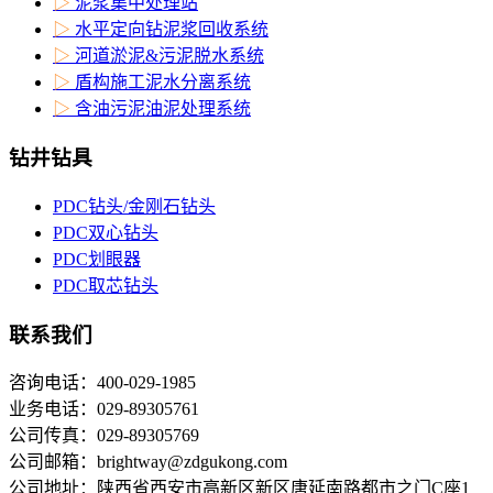
▷
泥浆集中处理站
▷
水平定向钻泥浆回收系统
▷
河道淤泥&污泥脱水系统
▷
盾构施工泥水分离系统
▷
含油污泥油泥处理系统
钻井钻具
PDC钻头/金刚石钻头
PDC双心钻头
PDC划眼器
PDC取芯钻头
联系我们
咨询电话：400-029-1985
业务电话：029-89305761
公司传真：029-89305769
公司邮箱：brightway@zdgukong.com
公司地址：陕西省西安市高新区新区唐延南路都市之门C座1