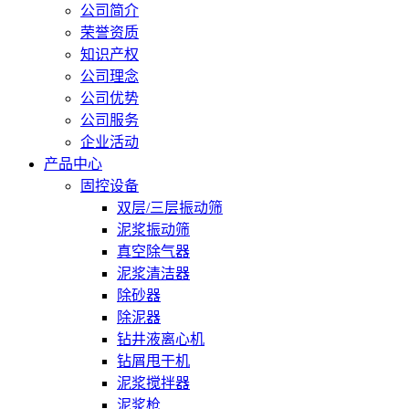
公司简介
荣誉资质
知识产权
公司理念
公司优势
公司服务
企业活动
产品中心
固控设备
双层/三层振动筛
泥浆振动筛
真空除气器
泥浆清洁器
除砂器
除泥器
钻井液离心机
钻屑甩干机
泥浆搅拌器
泥浆枪