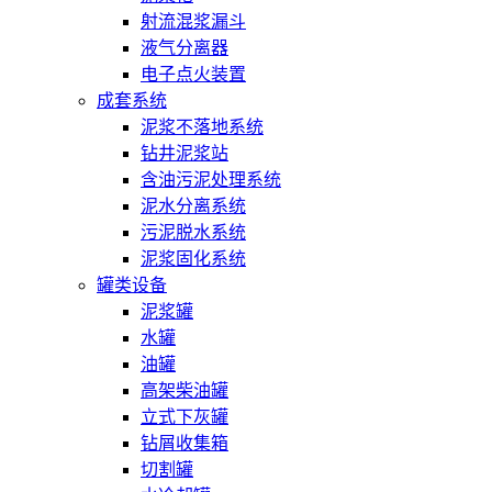
射流混浆漏斗
液气分离器
电子点火装置
成套系统
泥浆不落地系统
钻井泥浆站
含油污泥处理系统
泥水分离系统
污泥脱水系统
泥浆固化系统
罐类设备
泥浆罐
水罐
油罐
高架柴油罐
立式下灰罐
钻屑收集箱
切割罐