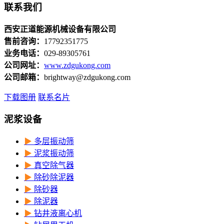
联系我们
西安正道能源机械设备有限公司
售前咨询：
17792351775
业务电话：
029-89305761
公司网址：
www.zdgukong.com
公司邮箱：
brightway@zdgukong.com
下载图册
联系名片
泥浆设备
▶
多层振动筛
▶
泥浆振动筛
▶
真空除气器
▶
除砂除泥器
▶
除砂器
▶
除泥器
▶
钻井液离心机