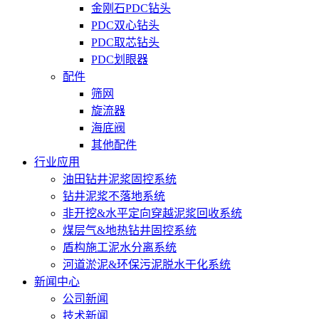
金刚石PDC钻头
PDC双心钻头
PDC取芯钻头
PDC划眼器
配件
筛网
旋流器
海底阀
其他配件
行业应用
油田钻井泥浆固控系统
钻井泥浆不落地系统
非开挖&水平定向穿越泥浆回收系统
煤层气&地热钻井固控系统
盾构施工泥水分离系统
河道淤泥&环保污泥脱水干化系统
新闻中心
公司新闻
技术新闻