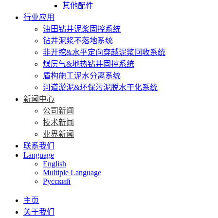
其他配件
行业应用
油田钻井泥浆固控系统
钻井泥浆不落地系统
非开挖&水平定向穿越泥浆回收系统
煤层气&地热钻井固控系统
盾构施工泥水分离系统
河道淤泥&环保污泥脱水干化系统
新闻中心
公司新闻
技术新闻
业界新闻
联系我们
Language
English
Multiple Language
Русский
主页
关于我们