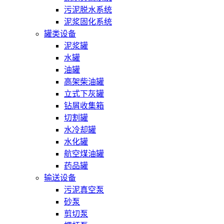
污泥脱水系统
泥浆固化系统
罐类设备
泥浆罐
水罐
油罐
高架柴油罐
立式下灰罐
钻屑收集箱
切割罐
水冷却罐
水化罐
航空煤油罐
药品罐
输送设备
污泥真空泵
砂泵
剪切泵