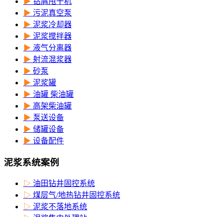
▶
钻屑甩干机
▶
污泥真空泵
▶
泥浆冷却器
▶
泥浆搅拌器
▶
液气分离器
▶
射流混浆器
▶
砂泵
▶
泥浆罐
▶
油罐 柴油罐
▶
高架柴油罐
▶
泵送设备
▶
储罐设备
▶
设备配件
泥浆系统案例
▷
油田钻井固控系统
▷
煤层气/地热钻井固控系统
▷
泥浆不落地系统