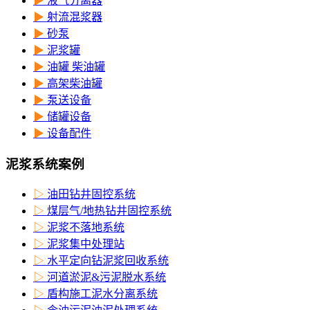
▶
液气分离器
▶
射流混浆器
▶
砂泵
▶
泥浆罐
▶
油罐 柴油罐
▶
高架柴油罐
▶
泵送设备
▶
储罐设备
▶
设备配件
泥浆系统案例
▷
油田钻井固控系统
▷
煤层气/地热钻井固控系统
▷
泥浆不落地系统
▷
泥浆集中处理站
▷
水平定向钻泥浆回收系统
▷
河道淤泥&污泥脱水系统
▷
盾构施工泥水分离系统