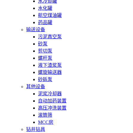
水冷却罐
水化罐
航空煤油罐
药品罐
输送设备
污泥真空泵
砂泵
剪切泵
螺杆泵
液下渣浆泵
螺旋输送器
砂砾泵
其他设备
泥浆冷却器
自动加药装置
高压冲洗装置
滚筒筛
MCC房
钻井钻具