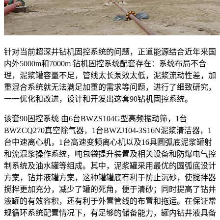
针对当前超深井钻机固控系统的问题，正道能源结合近年来国
内外5000m和7000m 钻机固控系统配套存在：系统布局不合
理，泥浆罐容量不足，管线太长泵效太低，泥浆流动性差，加
重混合系统就无法满足加重的需求等问题，进行了细致研究，
一一优化和改进，设计和开发出这套90钻机固控系统。
该套90固控系统 由6台BWZS104G型高频振动筛，1台
BWZCQ270真空除气器，1台BWZJ104-3S16N泥浆清洁器，1
台中速离心机，1台高速变频离心机以及16具圆弧底泥浆罐射
和流混浆操作系统，吨包袋提升装置及相关设备和防爆电气控
制系统及油水罐等组成。其中，泥浆罐采用最优的圆弧底设计
方案，钻井液罐方案，这种罐罐底有利于防止沉砂，使搅拌器
搅拌更加充分，减少了罐的死角，便于清砂；同时提高了钻井
液罐的有效容积，还有利于外置管线的布置和拖运。在保证常
规循环系统配置情况下，有足够的储备能力，罐内钻井液具备