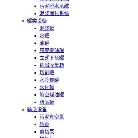
污泥脱水系统
泥浆固化系统
罐类设备
泥浆罐
水罐
油罐
高架柴油罐
立式下灰罐
钻屑收集箱
切割罐
水冷却罐
水化罐
航空煤油罐
药品罐
输送设备
污泥真空泵
砂泵
剪切泵