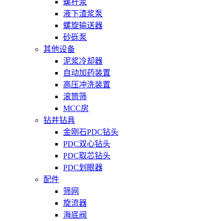
螺杆泵
液下渣浆泵
螺旋输送器
砂砾泵
其他设备
泥浆冷却器
自动加药装置
高压冲洗装置
滚筒筛
MCC房
钻井钻具
金刚石PDC钻头
PDC双心钻头
PDC取芯钻头
PDC划眼器
配件
筛网
旋流器
海底阀