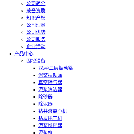
公司简介
荣誉资质
知识产权
公司理念
公司优势
公司服务
企业活动
产品中心
固控设备
双层/三层振动筛
泥浆振动筛
真空除气器
泥浆清洁器
除砂器
除泥器
钻井液离心机
钻屑甩干机
泥浆搅拌器
泥浆枪