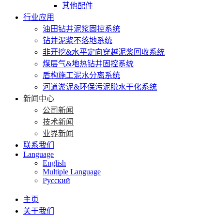
其他配件
行业应用
油田钻井泥浆固控系统
钻井泥浆不落地系统
非开挖&水平定向穿越泥浆回收系统
煤层气&地热钻井固控系统
盾构施工泥水分离系统
河道淤泥&环保污泥脱水干化系统
新闻中心
公司新闻
技术新闻
业界新闻
联系我们
Language
English
Multiple Language
Русский
主页
关于我们