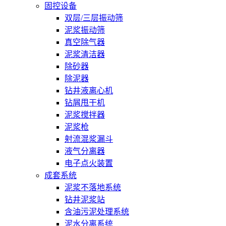
固控设备
双层/三层振动筛
泥浆振动筛
真空除气器
泥浆清洁器
除砂器
除泥器
钻井液离心机
钻屑甩干机
泥浆搅拌器
泥浆枪
射流混浆漏斗
液气分离器
电子点火装置
成套系统
泥浆不落地系统
钻井泥浆站
含油污泥处理系统
泥水分离系统