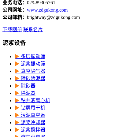
业务电话：
029-89305761
公司网址：
www.zdgukong.com
公司邮箱：
brightway@zdgukong.com
下载图册
联系名片
泥浆设备
▶
多层振动筛
▶
泥浆振动筛
▶
真空除气器
▶
除砂除泥器
▶
除砂器
▶
除泥器
▶
钻井液离心机
▶
钻屑甩干机
▶
污泥真空泵
▶
泥浆冷却器
▶
泥浆搅拌器