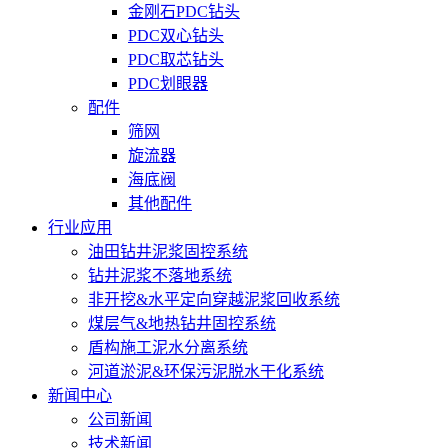
金刚石PDC钻头
PDC双心钻头
PDC取芯钻头
PDC划眼器
配件
筛网
旋流器
海底阀
其他配件
行业应用
油田钻井泥浆固控系统
钻井泥浆不落地系统
非开挖&水平定向穿越泥浆回收系统
煤层气&地热钻井固控系统
盾构施工泥水分离系统
河道淤泥&环保污泥脱水干化系统
新闻中心
公司新闻
技术新闻