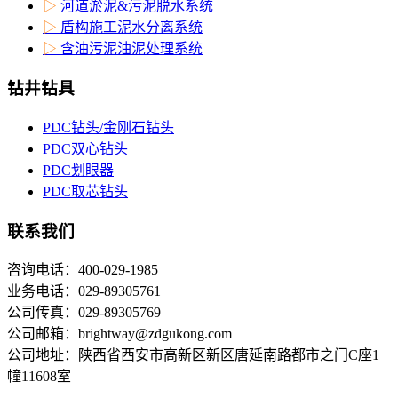
▷
河道淤泥&污泥脱水系统
▷
盾构施工泥水分离系统
▷
含油污泥油泥处理系统
钻井钻具
PDC钻头/金刚石钻头
PDC双心钻头
PDC划眼器
PDC取芯钻头
联系我们
咨询电话：400-029-1985
业务电话：029-89305761
公司传真：029-89305769
公司邮箱：brightway@zdgukong.com
公司地址：陕西省西安市高新区新区唐延南路都市之门C座1
幢11608室