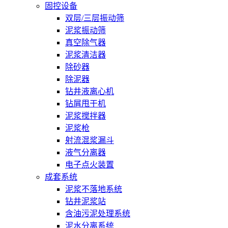
固控设备
双层/三层振动筛
泥浆振动筛
真空除气器
泥浆清洁器
除砂器
除泥器
钻井液离心机
钻屑甩干机
泥浆搅拌器
泥浆枪
射流混浆漏斗
液气分离器
电子点火装置
成套系统
泥浆不落地系统
钻井泥浆站
含油污泥处理系统
泥水分离系统