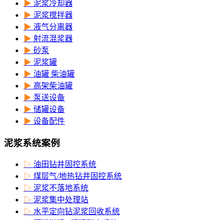
▶
泥浆冷却器
▶
泥浆搅拌器
▶
液气分离器
▶
射流混浆器
▶
砂泵
▶
泥浆罐
▶
油罐 柴油罐
▶
高架柴油罐
▶
泵送设备
▶
储罐设备
▶
设备配件
泥浆系统案例
▷
油田钻井固控系统
▷
煤层气/地热钻井固控系统
▷
泥浆不落地系统
▷
泥浆集中处理站
▷
水平定向钻泥浆回收系统