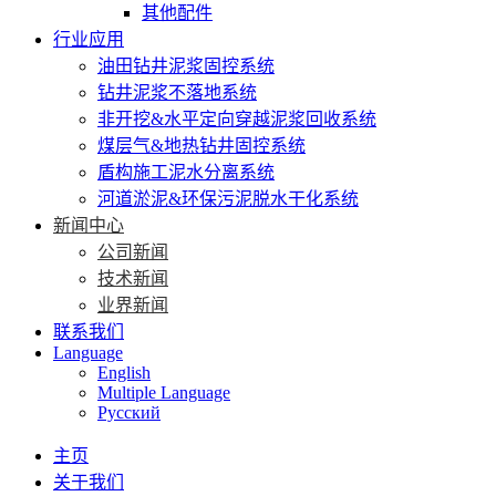
其他配件
行业应用
油田钻井泥浆固控系统
钻井泥浆不落地系统
非开挖&水平定向穿越泥浆回收系统
煤层气&地热钻井固控系统
盾构施工泥水分离系统
河道淤泥&环保污泥脱水干化系统
新闻中心
公司新闻
技术新闻
业界新闻
联系我们
Language
English
Multiple Language
Русский
主页
关于我们