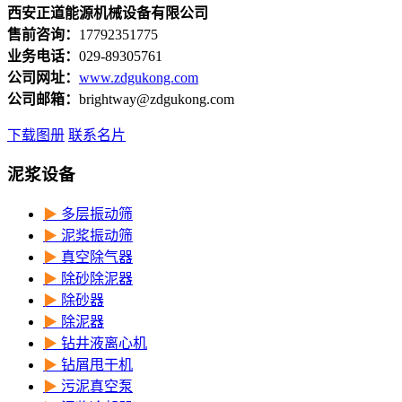
西安正道能源机械设备有限公司
售前咨询：
17792351775
业务电话：
029-89305761
公司网址：
www.zdgukong.com
公司邮箱：
brightway@zdgukong.com
下载图册
联系名片
泥浆设备
▶
多层振动筛
▶
泥浆振动筛
▶
真空除气器
▶
除砂除泥器
▶
除砂器
▶
除泥器
▶
钻井液离心机
▶
钻屑甩干机
▶
污泥真空泵