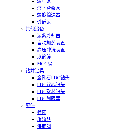
螺杆泵
液下渣浆泵
螺旋输送器
砂砾泵
其他设备
泥浆冷却器
自动加药装置
高压冲洗装置
滚筒筛
MCC房
钻井钻具
金刚石PDC钻头
PDC双心钻头
PDC取芯钻头
PDC划眼器
配件
筛网
旋流器
海底阀