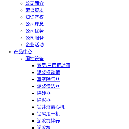
公司简介
荣誉资质
知识产权
公司理念
公司优势
公司服务
企业活动
产品中心
固控设备
双层/三层振动筛
泥浆振动筛
真空除气器
泥浆清洁器
除砂器
除泥器
钻井液离心机
钻屑甩干机
泥浆搅拌器
泥浆枪