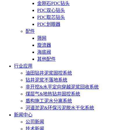
金刚石PDC钻头
PDC双心钻头
PDC取芯钻头
PDC划眼器
配件
筛网
旋流器
海底阀
其他配件
行业应用
油田钻井泥浆固控系统
钻井泥浆不落地系统
非开挖&水平定向穿越泥浆回收系统
煤层气&地热钻井固控系统
盾构施工泥水分离系统
河道淤泥&环保污泥脱水干化系统
新闻中心
公司新闻
技术新闻