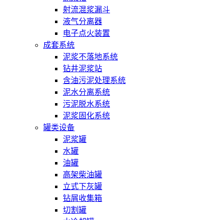
射流混浆漏斗
液气分离器
电子点火装置
成套系统
泥浆不落地系统
钻井泥浆站
含油污泥处理系统
泥水分离系统
污泥脱水系统
泥浆固化系统
罐类设备
泥浆罐
水罐
油罐
高架柴油罐
立式下灰罐
钻屑收集箱
切割罐