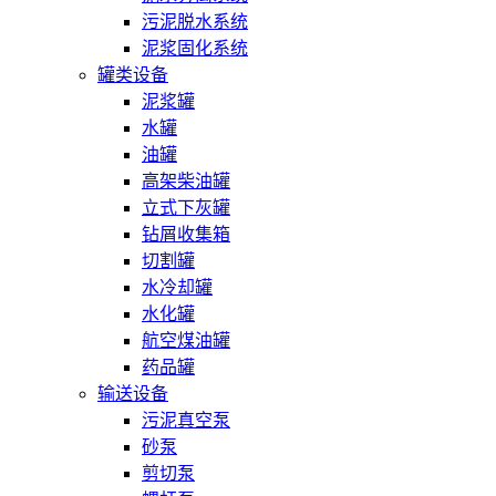
污泥脱水系统
泥浆固化系统
罐类设备
泥浆罐
水罐
油罐
高架柴油罐
立式下灰罐
钻屑收集箱
切割罐
水冷却罐
水化罐
航空煤油罐
药品罐
输送设备
污泥真空泵
砂泵
剪切泵