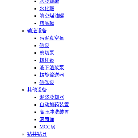
水冷却罐
水化罐
航空煤油罐
药品罐
输送设备
污泥真空泵
砂泵
剪切泵
螺杆泵
液下渣浆泵
螺旋输送器
砂砾泵
其他设备
泥浆冷却器
自动加药装置
高压冲洗装置
滚筒筛
MCC房
钻井钻具