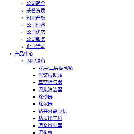
公司简介
荣誉资质
知识产权
公司理念
公司优势
公司服务
企业活动
产品中心
固控设备
双层/三层振动筛
泥浆振动筛
真空除气器
泥浆清洁器
除砂器
除泥器
钻井液离心机
钻屑甩干机
泥浆搅拌器
泥浆枪