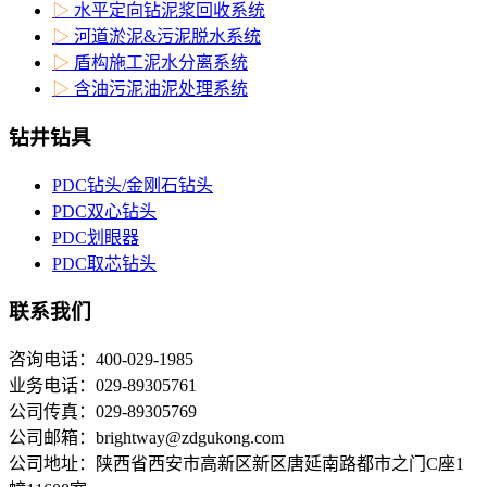
▷
水平定向钻泥浆回收系统
▷
河道淤泥&污泥脱水系统
▷
盾构施工泥水分离系统
▷
含油污泥油泥处理系统
钻井钻具
PDC钻头/金刚石钻头
PDC双心钻头
PDC划眼器
PDC取芯钻头
联系我们
咨询电话：400-029-1985
业务电话：029-89305761
公司传真：029-89305769
公司邮箱：brightway@zdgukong.com
公司地址：陕西省西安市高新区新区唐延南路都市之门C座1