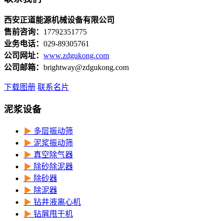
西安正道能源机械设备有限公司
售前咨询：
17792351775
业务电话：
029-89305761
公司网址：
www.zdgukong.com
公司邮箱：
brightway@zdgukong.com
下载图册
联系名片
泥浆设备
▶
多层振动筛
▶
泥浆振动筛
▶
真空除气器
▶
除砂除泥器
▶
除砂器
▶
除泥器
▶
钻井液离心机
▶
钻屑甩干机