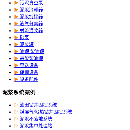
▶
污泥真空泵
▶
泥浆冷却器
▶
泥浆搅拌器
▶
液气分离器
▶
射流混浆器
▶
砂泵
▶
泥浆罐
▶
油罐 柴油罐
▶
高架柴油罐
▶
泵送设备
▶
储罐设备
▶
设备配件
泥浆系统案例
▷
油田钻井固控系统
▷
煤层气/地热钻井固控系统
▷
泥浆不落地系统
▷
泥浆集中处理站