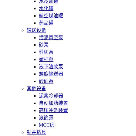
水冷却罐
水化罐
航空煤油罐
药品罐
输送设备
污泥真空泵
砂泵
剪切泵
螺杆泵
液下渣浆泵
螺旋输送器
砂砾泵
其他设备
泥浆冷却器
自动加药装置
高压冲洗装置
滚筒筛
MCC房
钻井钻具