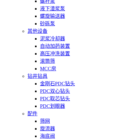
螺杆泵
液下渣浆泵
螺旋输送器
砂砾泵
其他设备
泥浆冷却器
自动加药装置
高压冲洗装置
滚筒筛
MCC房
钻井钻具
金刚石PDC钻头
PDC双心钻头
PDC取芯钻头
PDC划眼器
配件
筛网
旋流器
海底阀