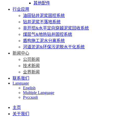
其他配件
行业应用
油田钻井泥浆固控系统
钻井泥浆不落地系统
非开挖&水平定向穿越泥浆回收系统
煤层气&地热钻井固控系统
盾构施工泥水分离系统
河道淤泥&环保污泥脱水干化系统
新闻中心
公司新闻
技术新闻
业界新闻
联系我们
Language
English
Multiple Language
Русский
主页
关于我们