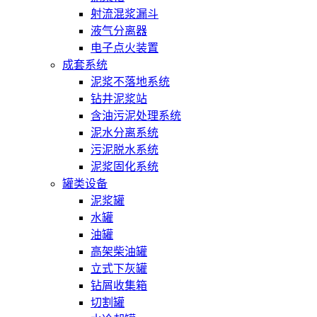
射流混浆漏斗
液气分离器
电子点火装置
成套系统
泥浆不落地系统
钻井泥浆站
含油污泥处理系统
泥水分离系统
污泥脱水系统
泥浆固化系统
罐类设备
泥浆罐
水罐
油罐
高架柴油罐
立式下灰罐
钻屑收集箱
切割罐