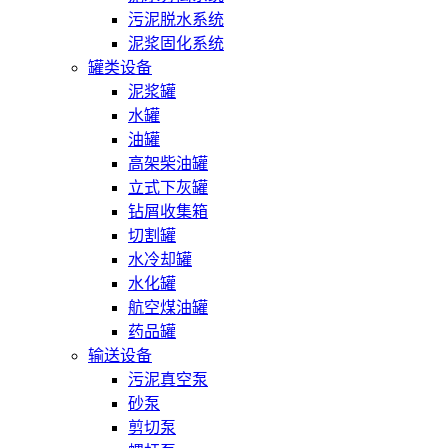
污泥脱水系统
泥浆固化系统
罐类设备
泥浆罐
水罐
油罐
高架柴油罐
立式下灰罐
钻屑收集箱
切割罐
水冷却罐
水化罐
航空煤油罐
药品罐
输送设备
污泥真空泵
砂泵
剪切泵