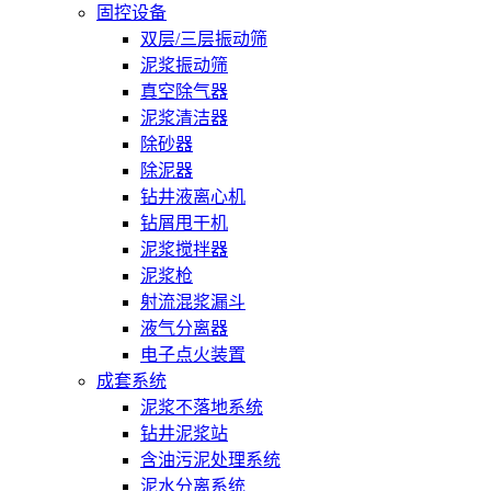
固控设备
双层/三层振动筛
泥浆振动筛
真空除气器
泥浆清洁器
除砂器
除泥器
钻井液离心机
钻屑甩干机
泥浆搅拌器
泥浆枪
射流混浆漏斗
液气分离器
电子点火装置
成套系统
泥浆不落地系统
钻井泥浆站
含油污泥处理系统
泥水分离系统