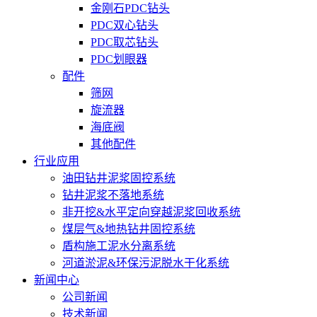
金刚石PDC钻头
PDC双心钻头
PDC取芯钻头
PDC划眼器
配件
筛网
旋流器
海底阀
其他配件
行业应用
油田钻井泥浆固控系统
钻井泥浆不落地系统
非开挖&水平定向穿越泥浆回收系统
煤层气&地热钻井固控系统
盾构施工泥水分离系统
河道淤泥&环保污泥脱水干化系统
新闻中心
公司新闻
技术新闻