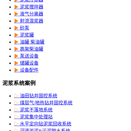
▶
泥浆搅拌器
▶
液气分离器
▶
射流混浆器
▶
砂泵
▶
泥浆罐
▶
油罐 柴油罐
▶
高架柴油罐
▶
泵送设备
▶
储罐设备
▶
设备配件
泥浆系统案例
▷
油田钻井固控系统
▷
煤层气/地热钻井固控系统
▷
泥浆不落地系统
▷
泥浆集中处理站
▷
水平定向钻泥浆回收系统
▷
河道淤泥&污泥脱水系统