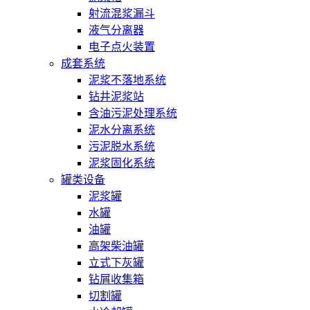
射流混浆漏斗
液气分离器
电子点火装置
成套系统
泥浆不落地系统
钻井泥浆站
含油污泥处理系统
泥水分离系统
污泥脱水系统
泥浆固化系统
罐类设备
泥浆罐
水罐
油罐
高架柴油罐
立式下灰罐
钻屑收集箱
切割罐