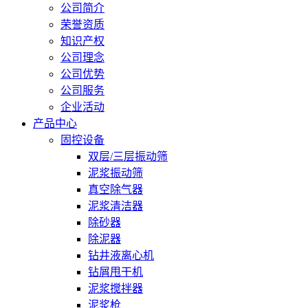
公司简介
荣誉资质
知识产权
公司理念
公司优势
公司服务
企业活动
产品中心
固控设备
双层/三层振动筛
泥浆振动筛
真空除气器
泥浆清洁器
除砂器
除泥器
钻井液离心机
钻屑甩干机
泥浆搅拌器
泥浆枪