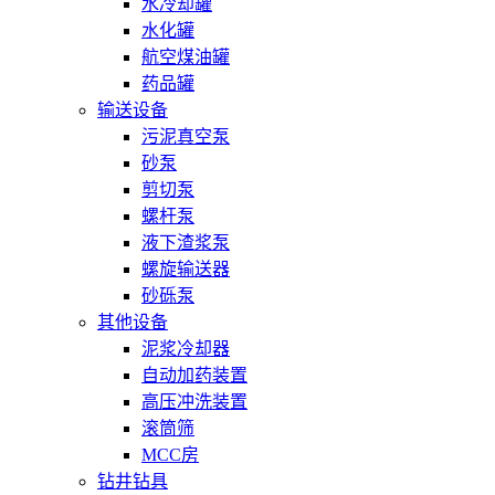
水冷却罐
水化罐
航空煤油罐
药品罐
输送设备
污泥真空泵
砂泵
剪切泵
螺杆泵
液下渣浆泵
螺旋输送器
砂砾泵
其他设备
泥浆冷却器
自动加药装置
高压冲洗装置
滚筒筛
MCC房
钻井钻具