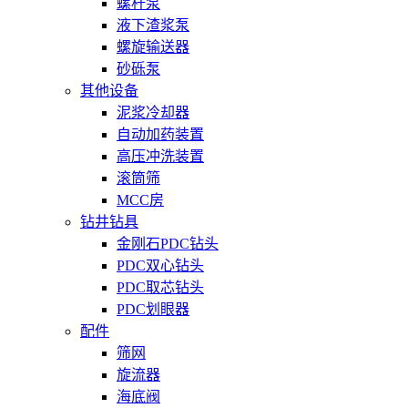
螺杆泵
液下渣浆泵
螺旋输送器
砂砾泵
其他设备
泥浆冷却器
自动加药装置
高压冲洗装置
滚筒筛
MCC房
钻井钻具
金刚石PDC钻头
PDC双心钻头
PDC取芯钻头
PDC划眼器
配件
筛网
旋流器
海底阀