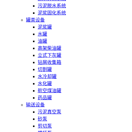
污泥脱水系统
泥浆固化系统
罐类设备
泥浆罐
水罐
油罐
高架柴油罐
立式下灰罐
钻屑收集箱
切割罐
水冷却罐
水化罐
航空煤油罐
药品罐
输送设备
污泥真空泵
砂泵
剪切泵