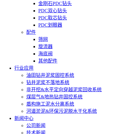
金刚石PDC钻头
PDC双心钻头
PDC取芯钻头
PDC划眼器
配件
筛网
旋流器
海底阀
其他配件
行业应用
油田钻井泥浆固控系统
钻井泥浆不落地系统
非开挖&水平定向穿越泥浆回收系统
煤层气&地热钻井固控系统
盾构施工泥水分离系统
河道淤泥&环保污泥脱水干化系统
新闻中心
公司新闻
技术新闻