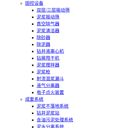
固控设备
双层/三层振动筛
泥浆振动筛
真空除气器
泥浆清洁器
除砂器
除泥器
钻井液离心机
钻屑甩干机
泥浆搅拌器
泥浆枪
射流混浆漏斗
液气分离器
电子点火装置
成套系统
泥浆不落地系统
钻井泥浆站
含油污泥处理系统
泥水分离系统