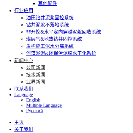
其他配件
行业应用
油田钻井泥浆固控系统
钻井泥浆不落地系统
非开挖&水平定向穿越泥浆回收系统
煤层气&地热钻井固控系统
盾构施工泥水分离系统
河道淤泥&环保污泥脱水干化系统
新闻中心
公司新闻
技术新闻
业界新闻
联系我们
Language
English
Multiple Language
Русский
主页
关于我们