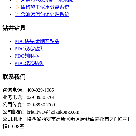
▷
盾构施工泥水分离系统
▷
含油污泥油泥处理系统
钻井钻具
PDC钻头/金刚石钻头
PDC双心钻头
PDC划眼器
PDC取芯钻头
联系我们
咨询电话：400-029-1985
业务电话：029-89305761
公司传真：029-89305769
公司邮箱：brightway@zdgukong.com
公司地址：陕西省西安市高新区新区唐延南路都市之门C座1
幢11608室