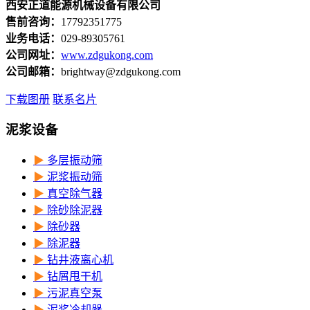
西安正道能源机械设备有限公司
售前咨询：
17792351775
业务电话：
029-89305761
公司网址：
www.zdgukong.com
公司邮箱：
brightway@zdgukong.com
下载图册
联系名片
泥浆设备
▶
多层振动筛
▶
泥浆振动筛
▶
真空除气器
▶
除砂除泥器
▶
除砂器
▶
除泥器
▶
钻井液离心机
▶
钻屑甩干机
▶
污泥真空泵
▶
泥浆冷却器