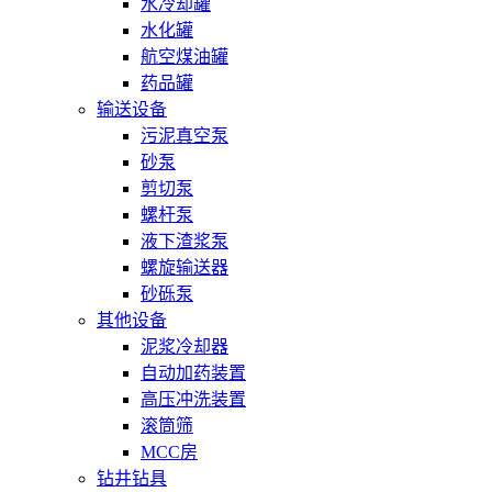
水冷却罐
水化罐
航空煤油罐
药品罐
输送设备
污泥真空泵
砂泵
剪切泵
螺杆泵
液下渣浆泵
螺旋输送器
砂砾泵
其他设备
泥浆冷却器
自动加药装置
高压冲洗装置
滚筒筛
MCC房
钻井钻具