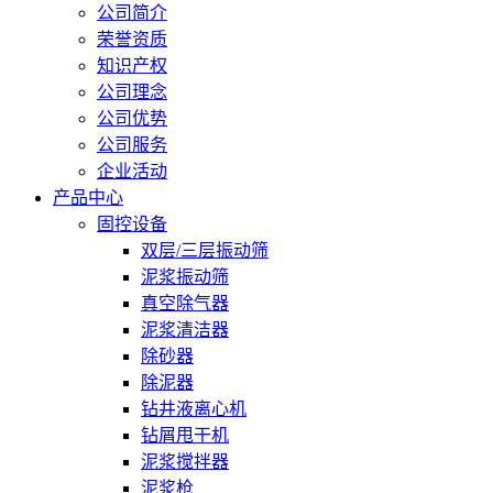
公司简介
荣誉资质
知识产权
公司理念
公司优势
公司服务
企业活动
产品中心
固控设备
双层/三层振动筛
泥浆振动筛
真空除气器
泥浆清洁器
除砂器
除泥器
钻井液离心机
钻屑甩干机
泥浆搅拌器
泥浆枪