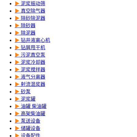
▶
泥浆振动筛
▶
真空除气器
▶
除砂除泥器
▶
除砂器
▶
除泥器
▶
钻井液离心机
▶
钻屑甩干机
▶
污泥真空泵
▶
泥浆冷却器
▶
泥浆搅拌器
▶
液气分离器
▶
射流混浆器
▶
砂泵
▶
泥浆罐
▶
油罐 柴油罐
▶
高架柴油罐
▶
泵送设备
▶
储罐设备
▶
设备配件