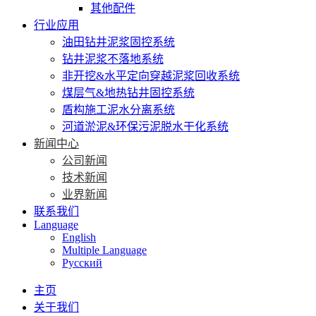
其他配件
行业应用
油田钻井泥浆固控系统
钻井泥浆不落地系统
非开挖&水平定向穿越泥浆回收系统
煤层气&地热钻井固控系统
盾构施工泥水分离系统
河道淤泥&环保污泥脱水干化系统
新闻中心
公司新闻
技术新闻
业界新闻
联系我们
Language
English
Multiple Language
Русский
主页
关于我们