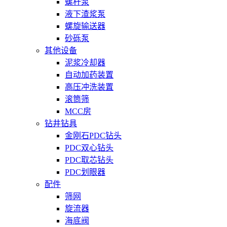
螺杆泵
液下渣浆泵
螺旋输送器
砂砾泵
其他设备
泥浆冷却器
自动加药装置
高压冲洗装置
滚筒筛
MCC房
钻井钻具
金刚石PDC钻头
PDC双心钻头
PDC取芯钻头
PDC划眼器
配件
筛网
旋流器
海底阀