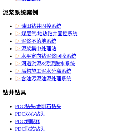
泥浆系统案例
▷
油田钻井固控系统
▷
煤层气/地热钻井固控系统
▷
泥浆不落地系统
▷
泥浆集中处理站
▷
水平定向钻泥浆回收系统
▷
河道淤泥&污泥脱水系统
▷
盾构施工泥水分离系统
▷
含油污泥油泥处理系统
钻井钻具
PDC钻头/金刚石钻头
PDC双心钻头
PDC划眼器
PDC取芯钻头