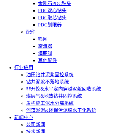
金刚石PDC钻头
PDC双心钻头
PDC取芯钻头
PDC划眼器
配件
筛网
旋流器
海底阀
其他配件
行业应用
油田钻井泥浆固控系统
钻井泥浆不落地系统
非开挖&水平定向穿越泥浆回收系统
煤层气&地热钻井固控系统
盾构施工泥水分离系统
河道淤泥&环保污泥脱水干化系统
新闻中心
公司新闻
技术新闻