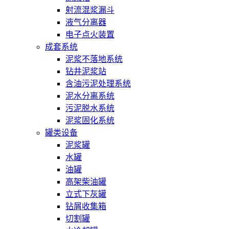
射流混浆漏斗
液气分离器
电子点火装置
成套系统
泥浆不落地系统
钻井泥浆站
含油污泥处理系统
泥水分离系统
污泥脱水系统
泥浆固化系统
罐类设备
泥浆罐
水罐
油罐
高架柴油罐
立式下灰罐
钻屑收集箱
切割罐