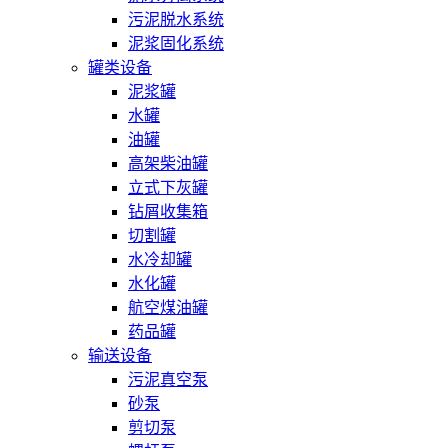
污泥脱水系统
泥浆固化系统
罐类设备
泥浆罐
水罐
油罐
高架柴油罐
立式下灰罐
钻屑收集箱
切割罐
水冷却罐
水化罐
航空煤油罐
药品罐
输送设备
污泥真空泵
砂泵
剪切泵