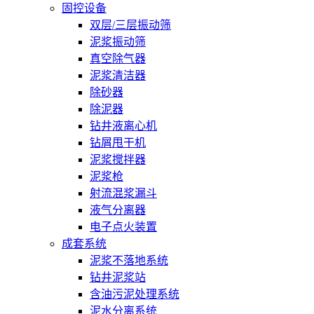
固控设备
双层/三层振动筛
泥浆振动筛
真空除气器
泥浆清洁器
除砂器
除泥器
钻井液离心机
钻屑甩干机
泥浆搅拌器
泥浆枪
射流混浆漏斗
液气分离器
电子点火装置
成套系统
泥浆不落地系统
钻井泥浆站
含油污泥处理系统
泥水分离系统