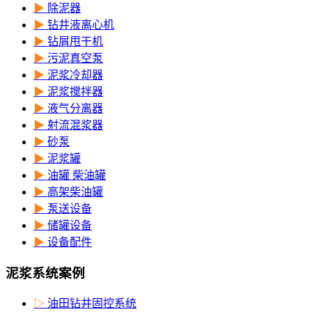
▶
除泥器
▶
钻井液离心机
▶
钻屑甩干机
▶
污泥真空泵
▶
泥浆冷却器
▶
泥浆搅拌器
▶
液气分离器
▶
射流混浆器
▶
砂泵
▶
泥浆罐
▶
油罐 柴油罐
▶
高架柴油罐
▶
泵送设备
▶
储罐设备
▶
设备配件
泥浆系统案例
▷
油田钻井固控系统