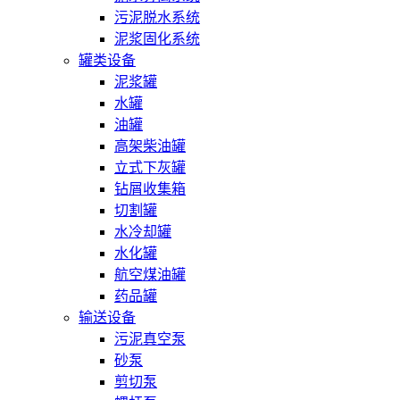
污泥脱水系统
泥浆固化系统
罐类设备
泥浆罐
水罐
油罐
高架柴油罐
立式下灰罐
钻屑收集箱
切割罐
水冷却罐
水化罐
航空煤油罐
药品罐
输送设备
污泥真空泵
砂泵
剪切泵