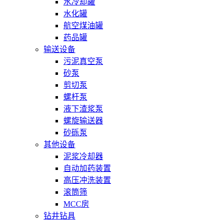
水冷却罐
水化罐
航空煤油罐
药品罐
输送设备
污泥真空泵
砂泵
剪切泵
螺杆泵
液下渣浆泵
螺旋输送器
砂砾泵
其他设备
泥浆冷却器
自动加药装置
高压冲洗装置
滚筒筛
MCC房
钻井钻具