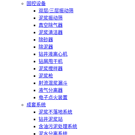
固控设备
双层/三层振动筛
泥浆振动筛
真空除气器
泥浆清洁器
除砂器
除泥器
钻井液离心机
钻屑甩干机
泥浆搅拌器
泥浆枪
射流混浆漏斗
液气分离器
电子点火装置
成套系统
泥浆不落地系统
钻井泥浆站
含油污泥处理系统
泥水分离系统