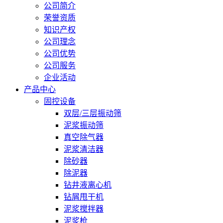
公司简介
荣誉资质
知识产权
公司理念
公司优势
公司服务
企业活动
产品中心
固控设备
双层/三层振动筛
泥浆振动筛
真空除气器
泥浆清洁器
除砂器
除泥器
钻井液离心机
钻屑甩干机
泥浆搅拌器
泥浆枪