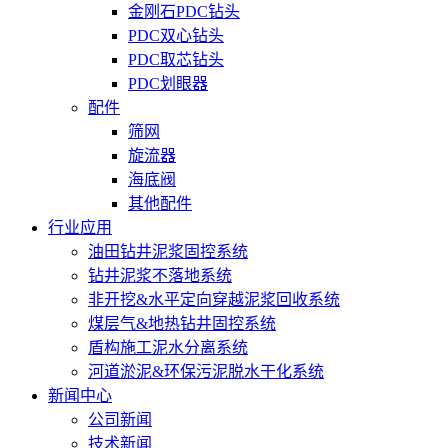
金刚石PDC钻头
PDC双心钻头
PDC取芯钻头
PDC划眼器
配件
筛网
旋流器
海底阀
其他配件
行业应用
油田钻井泥浆固控系统
钻井泥浆不落地系统
非开挖&水平定向穿越泥浆回收系统
煤层气&地热钻井固控系统
盾构施工泥水分离系统
河道淤泥&环保污泥脱水干化系统
新闻中心
公司新闻
技术新闻