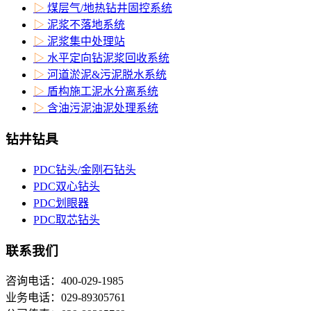
▷
煤层气/地热钻井固控系统
▷
泥浆不落地系统
▷
泥浆集中处理站
▷
水平定向钻泥浆回收系统
▷
河道淤泥&污泥脱水系统
▷
盾构施工泥水分离系统
▷
含油污泥油泥处理系统
钻井钻具
PDC钻头/金刚石钻头
PDC双心钻头
PDC划眼器
PDC取芯钻头
联系我们
咨询电话：400-029-1985
业务电话：029-89305761