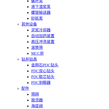
螺杆泵
液下渣浆泵
螺旋输送器
砂砾泵
其他设备
泥浆冷却器
自动加药装置
高压冲洗装置
滚筒筛
MCC房
钻井钻具
金刚石PDC钻头
PDC双心钻头
PDC取芯钻头
PDC划眼器
配件
筛网
旋流器
海底阀