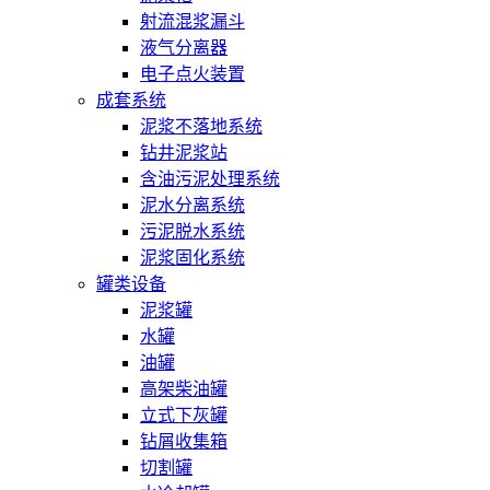
射流混浆漏斗
液气分离器
电子点火装置
成套系统
泥浆不落地系统
钻井泥浆站
含油污泥处理系统
泥水分离系统
污泥脱水系统
泥浆固化系统
罐类设备
泥浆罐
水罐
油罐
高架柴油罐
立式下灰罐
钻屑收集箱
切割罐