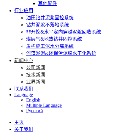
其他配件
行业应用
油田钻井泥浆固控系统
钻井泥浆不落地系统
非开挖&水平定向穿越泥浆回收系统
煤层气&地热钻井固控系统
盾构施工泥水分离系统
河道淤泥&环保污泥脱水干化系统
新闻中心
公司新闻
技术新闻
业界新闻
联系我们
Language
English
Multiple Language
Русский
主页
关于我们