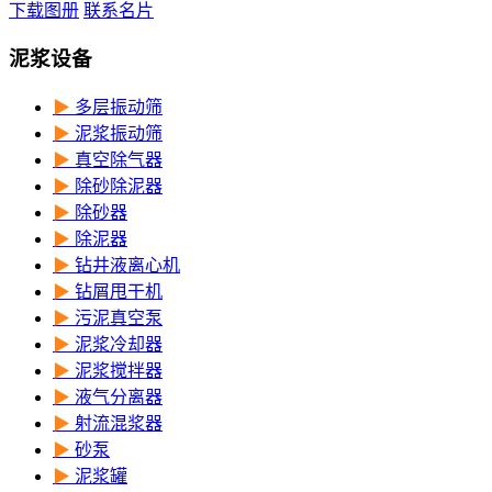
下载图册
联系名片
泥浆设备
▶
多层振动筛
▶
泥浆振动筛
▶
真空除气器
▶
除砂除泥器
▶
除砂器
▶
除泥器
▶
钻井液离心机
▶
钻屑甩干机
▶
污泥真空泵
▶
泥浆冷却器
▶
泥浆搅拌器
▶
液气分离器
▶
射流混浆器
▶
砂泵
▶
泥浆罐