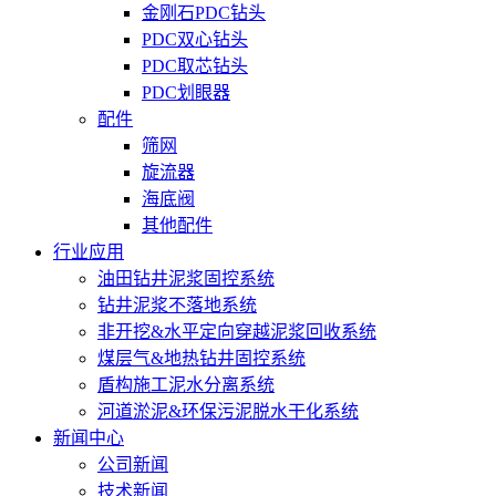
金刚石PDC钻头
PDC双心钻头
PDC取芯钻头
PDC划眼器
配件
筛网
旋流器
海底阀
其他配件
行业应用
油田钻井泥浆固控系统
钻井泥浆不落地系统
非开挖&水平定向穿越泥浆回收系统
煤层气&地热钻井固控系统
盾构施工泥水分离系统
河道淤泥&环保污泥脱水干化系统
新闻中心
公司新闻
技术新闻