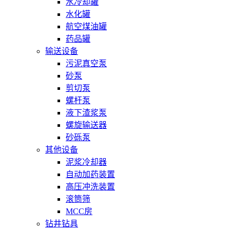
水冷却罐
水化罐
航空煤油罐
药品罐
输送设备
污泥真空泵
砂泵
剪切泵
螺杆泵
液下渣浆泵
螺旋输送器
砂砾泵
其他设备
泥浆冷却器
自动加药装置
高压冲洗装置
滚筒筛
MCC房
钻井钻具