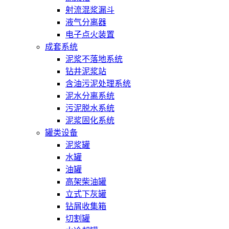
射流混浆漏斗
液气分离器
电子点火装置
成套系统
泥浆不落地系统
钻井泥浆站
含油污泥处理系统
泥水分离系统
污泥脱水系统
泥浆固化系统
罐类设备
泥浆罐
水罐
油罐
高架柴油罐
立式下灰罐
钻屑收集箱
切割罐