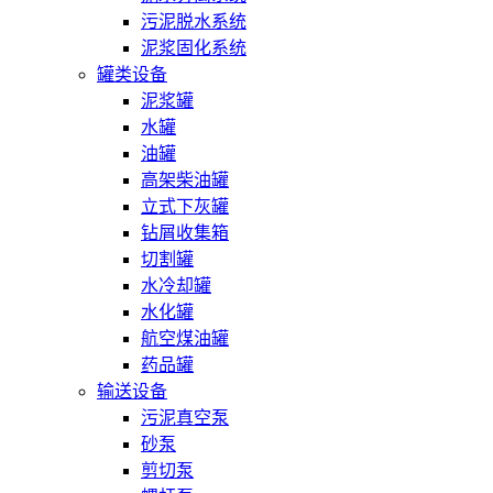
污泥脱水系统
泥浆固化系统
罐类设备
泥浆罐
水罐
油罐
高架柴油罐
立式下灰罐
钻屑收集箱
切割罐
水冷却罐
水化罐
航空煤油罐
药品罐
输送设备
污泥真空泵
砂泵
剪切泵