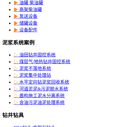
▶
油罐 柴油罐
▶
高架柴油罐
▶
泵送设备
▶
储罐设备
▶
设备配件
泥浆系统案例
▷
油田钻井固控系统
▷
煤层气/地热钻井固控系统
▷
泥浆不落地系统
▷
泥浆集中处理站
▷
水平定向钻泥浆回收系统
▷
河道淤泥&污泥脱水系统
▷
盾构施工泥水分离系统
▷
含油污泥油泥处理系统
钻井钻具