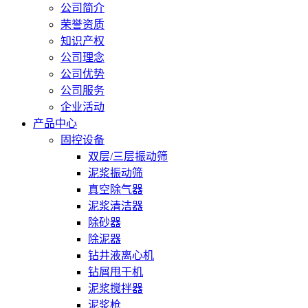
公司简介
荣誉资质
知识产权
公司理念
公司优势
公司服务
企业活动
产品中心
固控设备
双层/三层振动筛
泥浆振动筛
真空除气器
泥浆清洁器
除砂器
除泥器
钻井液离心机
钻屑甩干机
泥浆搅拌器
泥浆枪