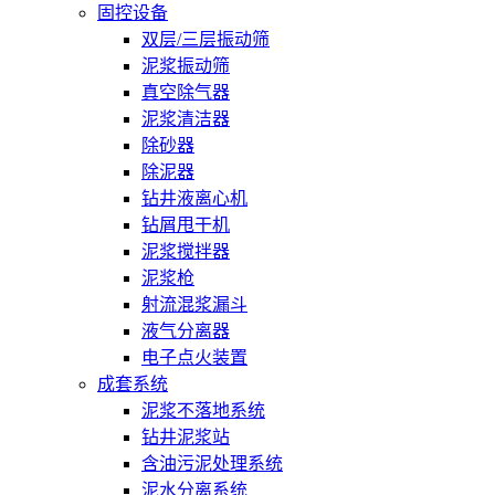
固控设备
双层/三层振动筛
泥浆振动筛
真空除气器
泥浆清洁器
除砂器
除泥器
钻井液离心机
钻屑甩干机
泥浆搅拌器
泥浆枪
射流混浆漏斗
液气分离器
电子点火装置
成套系统
泥浆不落地系统
钻井泥浆站
含油污泥处理系统
泥水分离系统