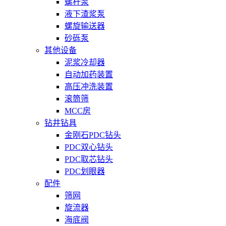
螺杆泵
液下渣浆泵
螺旋输送器
砂砾泵
其他设备
泥浆冷却器
自动加药装置
高压冲洗装置
滚筒筛
MCC房
钻井钻具
金刚石PDC钻头
PDC双心钻头
PDC取芯钻头
PDC划眼器
配件
筛网
旋流器
海底阀