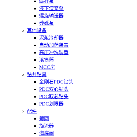
螺杆泵
液下渣浆泵
螺旋输送器
砂砾泵
其他设备
泥浆冷却器
自动加药装置
高压冲洗装置
滚筒筛
MCC房
钻井钻具
金刚石PDC钻头
PDC双心钻头
PDC取芯钻头
PDC划眼器
配件
筛网
旋流器
海底阀