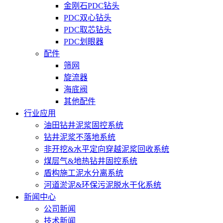
金刚石PDC钻头
PDC双心钻头
PDC取芯钻头
PDC划眼器
配件
筛网
旋流器
海底阀
其他配件
行业应用
油田钻井泥浆固控系统
钻井泥浆不落地系统
非开挖&水平定向穿越泥浆回收系统
煤层气&地热钻井固控系统
盾构施工泥水分离系统
河道淤泥&环保污泥脱水干化系统
新闻中心
公司新闻
技术新闻