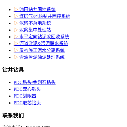
▷
油田钻井固控系统
▷
煤层气/地热钻井固控系统
▷
泥浆不落地系统
▷
泥浆集中处理站
▷
水平定向钻泥浆回收系统
▷
河道淤泥&污泥脱水系统
▷
盾构施工泥水分离系统
▷
含油污泥油泥处理系统
钻井钻具
PDC钻头/金刚石钻头
PDC双心钻头
PDC划眼器
PDC取芯钻头
联系我们