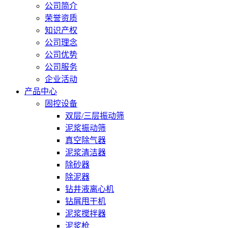
公司简介
荣誉资质
知识产权
公司理念
公司优势
公司服务
企业活动
产品中心
固控设备
双层/三层振动筛
泥浆振动筛
真空除气器
泥浆清洁器
除砂器
除泥器
钻井液离心机
钻屑甩干机
泥浆搅拌器
泥浆枪