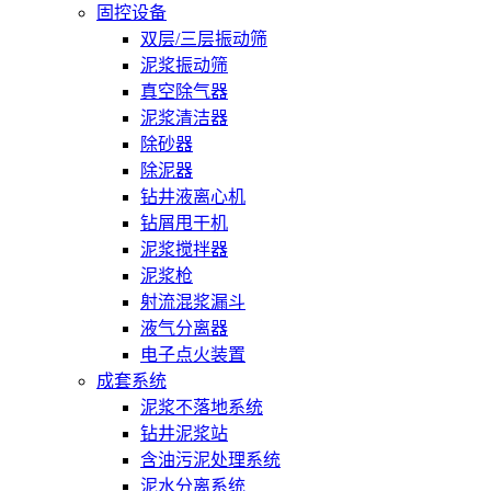
固控设备
双层/三层振动筛
泥浆振动筛
真空除气器
泥浆清洁器
除砂器
除泥器
钻井液离心机
钻屑甩干机
泥浆搅拌器
泥浆枪
射流混浆漏斗
液气分离器
电子点火装置
成套系统
泥浆不落地系统
钻井泥浆站
含油污泥处理系统
泥水分离系统