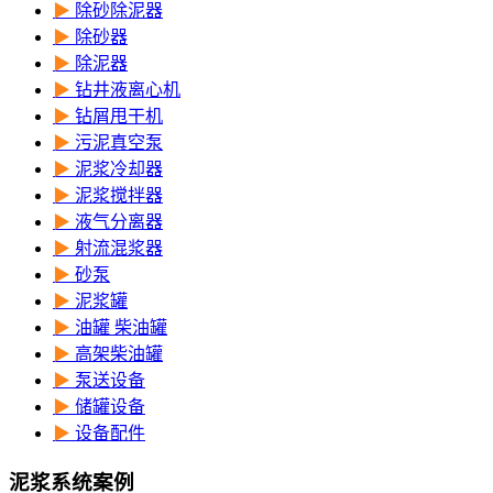
▶
除砂除泥器
▶
除砂器
▶
除泥器
▶
钻井液离心机
▶
钻屑甩干机
▶
污泥真空泵
▶
泥浆冷却器
▶
泥浆搅拌器
▶
液气分离器
▶
射流混浆器
▶
砂泵
▶
泥浆罐
▶
油罐 柴油罐
▶
高架柴油罐
▶
泵送设备
▶
储罐设备
▶
设备配件
泥浆系统案例