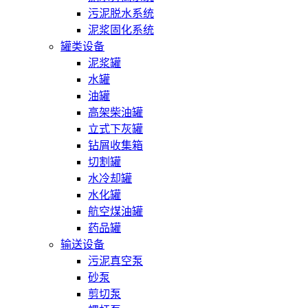
污泥脱水系统
泥浆固化系统
罐类设备
泥浆罐
水罐
油罐
高架柴油罐
立式下灰罐
钻屑收集箱
切割罐
水冷却罐
水化罐
航空煤油罐
药品罐
输送设备
污泥真空泵
砂泵
剪切泵