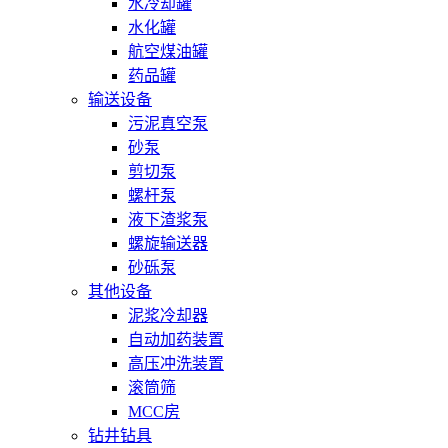
水冷却罐
水化罐
航空煤油罐
药品罐
输送设备
污泥真空泵
砂泵
剪切泵
螺杆泵
液下渣浆泵
螺旋输送器
砂砾泵
其他设备
泥浆冷却器
自动加药装置
高压冲洗装置
滚筒筛
MCC房
钻井钻具