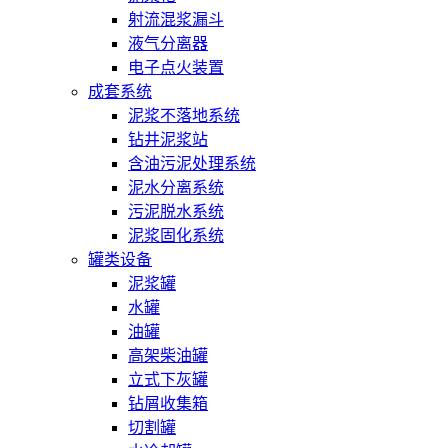
射流混浆漏斗
液气分离器
电子点火装置
成套系统
泥浆不落地系统
钻井泥浆站
含油污泥处理系统
泥水分离系统
污泥脱水系统
泥浆固化系统
罐类设备
泥浆罐
水罐
油罐
高架柴油罐
立式下灰罐
钻屑收集箱
切割罐