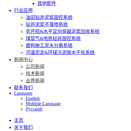
其他配件
行业应用
油田钻井泥浆固控系统
钻井泥浆不落地系统
非开挖&水平定向穿越泥浆回收系统
煤层气&地热钻井固控系统
盾构施工泥水分离系统
河道淤泥&环保污泥脱水干化系统
新闻中心
公司新闻
技术新闻
业界新闻
联系我们
Language
English
Multiple Language
Русский
主页
关于我们