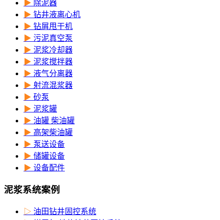
▶
除泥器
▶
钻井液离心机
▶
钻屑甩干机
▶
污泥真空泵
▶
泥浆冷却器
▶
泥浆搅拌器
▶
液气分离器
▶
射流混浆器
▶
砂泵
▶
泥浆罐
▶
油罐 柴油罐
▶
高架柴油罐
▶
泵送设备
▶
储罐设备
▶
设备配件
泥浆系统案例
▷
油田钻井固控系统