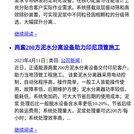
需求专项研发的定制化设备，在核心配置与性能设计上
充分贴合客户实际作业需求。系统搭载双层振动筛和高
效除砂装置，可实现泥浆中不同粒径固相颗粒的分级筛
选，大幅提升分离...
继续阅读 »
两套200方泥水分离设备助力印尼顶管施工
2023年4月11日
| 类目:
公司新闻
|
近日，正道能源两套200方泥水分离设备交付印尼客户，
助力当地顶管工程施工。 该套泥水分离器采用电动控
制，自动化程序高，操作简单，一般工人皆能操作使
用，故障率低，后期维护方便；泥水分离器功率较低，
能耗低，系统免加药，可大大节省后期的使用成本；泥
浆 处理后比一般脱水设备含水率更低10-20%，节省后续
的装运费用；系统处理量大，泥浆处理量可达200方/每
小时；系统处理效率高，...
继续阅读 »