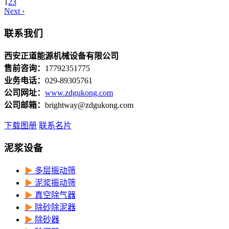
1
2
3
Next ›
联系我们
西安正道能源机械设备有限公司
售前咨询：
17792351775
业务电话：
029-89305761
公司网址：
www.zdgukong.com
公司邮箱：
brightway@zdgukong.com
下载图册
联系名片
泥浆设备
▶
多层振动筛
▶
泥浆振动筛
▶
真空除气器
▶
除砂除泥器
▶
除砂器