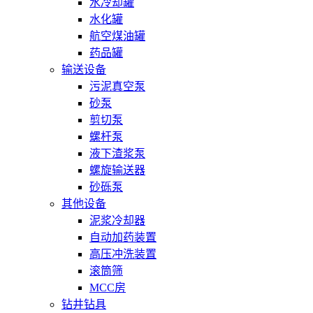
水冷却罐
水化罐
航空煤油罐
药品罐
输送设备
污泥真空泵
砂泵
剪切泵
螺杆泵
液下渣浆泵
螺旋输送器
砂砾泵
其他设备
泥浆冷却器
自动加药装置
高压冲洗装置
滚筒筛
MCC房
钻井钻具