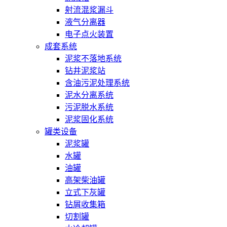
射流混浆漏斗
液气分离器
电子点火装置
成套系统
泥浆不落地系统
钻井泥浆站
含油污泥处理系统
泥水分离系统
污泥脱水系统
泥浆固化系统
罐类设备
泥浆罐
水罐
油罐
高架柴油罐
立式下灰罐
钻屑收集箱
切割罐