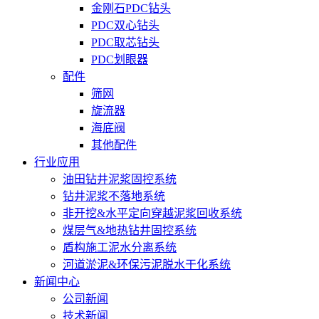
金刚石PDC钻头
PDC双心钻头
PDC取芯钻头
PDC划眼器
配件
筛网
旋流器
海底阀
其他配件
行业应用
油田钻井泥浆固控系统
钻井泥浆不落地系统
非开挖&水平定向穿越泥浆回收系统
煤层气&地热钻井固控系统
盾构施工泥水分离系统
河道淤泥&环保污泥脱水干化系统
新闻中心
公司新闻
技术新闻