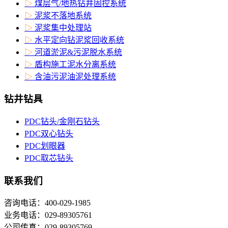
▷
煤层气/地热钻井固控系统
▷
泥浆不落地系统
▷
泥浆集中处理站
▷
水平定向钻泥浆回收系统
▷
河道淤泥&污泥脱水系统
▷
盾构施工泥水分离系统
▷
含油污泥油泥处理系统
钻井钻具
PDC钻头/金刚石钻头
PDC双心钻头
PDC划眼器
PDC取芯钻头
联系我们
咨询电话：400-029-1985
业务电话：029-89305761
公司传真：029-89305769