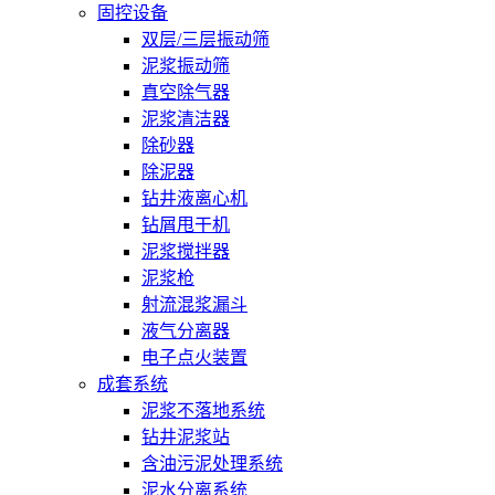
固控设备
双层/三层振动筛
泥浆振动筛
真空除气器
泥浆清洁器
除砂器
除泥器
钻井液离心机
钻屑甩干机
泥浆搅拌器
泥浆枪
射流混浆漏斗
液气分离器
电子点火装置
成套系统
泥浆不落地系统
钻井泥浆站
含油污泥处理系统
泥水分离系统