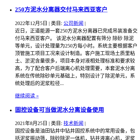
250方泥水分离器交付马来西亚客户
2022年12月5日
| 类目:
公司新闻
|
近日，正道能源一套250方泥水分离器已完成吊装准备交
付马来西亚客户。 该泥水分离器配置有筛分 除砂 除泥
等单元，设计处理量为250方每小时。系统主要根据客户
顶管施工项目工况来设计制造。客户施工现场土质里粘
土、淤泥含量很多，项目本身对液相处理标准和要求较
高，为了配合客户后端离心机处理需要，本套泥水分离
系统在传统除砂单元基础上，特别设计了除泥单元，系
统处理后的泥浆粒径...
继续阅读 »
固控设备可当做泥水分离设备使用
2021年8月25日
| 类目:
技术新闻
|
固控设备是油田钻井中钻井固控系统中的常用设备，包
括泥浆振动筛，除砂除泥一体机，钻井液离心机，泥浆