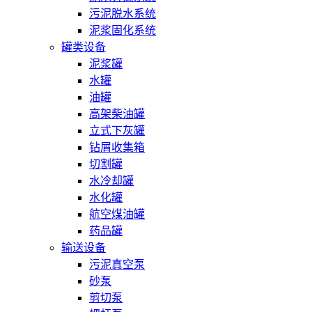
污泥脱水系统
泥浆固化系统
罐类设备
泥浆罐
水罐
油罐
高架柴油罐
立式下灰罐
钻屑收集箱
切割罐
水冷却罐
水化罐
航空煤油罐
药品罐
输送设备
污泥真空泵
砂泵
剪切泵