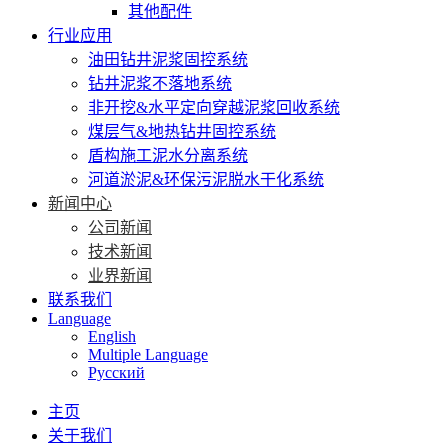
其他配件
行业应用
油田钻井泥浆固控系统
钻井泥浆不落地系统
非开挖&水平定向穿越泥浆回收系统
煤层气&地热钻井固控系统
盾构施工泥水分离系统
河道淤泥&环保污泥脱水干化系统
新闻中心
公司新闻
技术新闻
业界新闻
联系我们
Language
English
Multiple Language
Русский
主页
关于我们