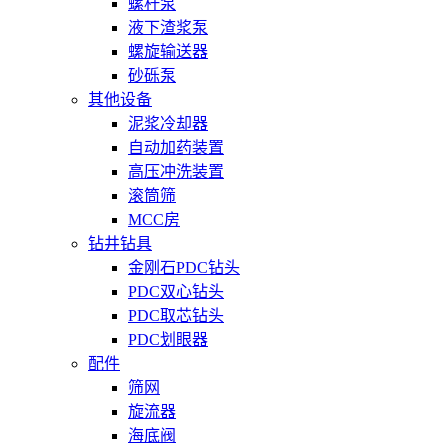
螺杆泵
液下渣浆泵
螺旋输送器
砂砾泵
其他设备
泥浆冷却器
自动加药装置
高压冲洗装置
滚筒筛
MCC房
钻井钻具
金刚石PDC钻头
PDC双心钻头
PDC取芯钻头
PDC划眼器
配件
筛网
旋流器
海底阀