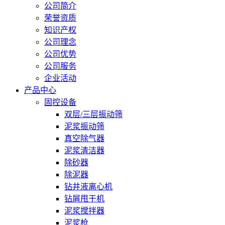
公司简介
荣誉资质
知识产权
公司理念
公司优势
公司服务
企业活动
产品中心
固控设备
双层/三层振动筛
泥浆振动筛
真空除气器
泥浆清洁器
除砂器
除泥器
钻井液离心机
钻屑甩干机
泥浆搅拌器
泥浆枪