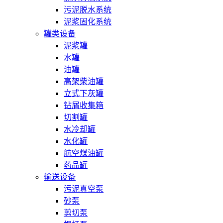
污泥脱水系统
泥浆固化系统
罐类设备
泥浆罐
水罐
油罐
高架柴油罐
立式下灰罐
钻屑收集箱
切割罐
水冷却罐
水化罐
航空煤油罐
药品罐
输送设备
污泥真空泵
砂泵
剪切泵