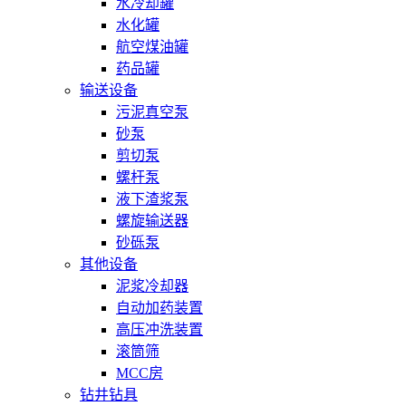
水冷却罐
水化罐
航空煤油罐
药品罐
输送设备
污泥真空泵
砂泵
剪切泵
螺杆泵
液下渣浆泵
螺旋输送器
砂砾泵
其他设备
泥浆冷却器
自动加药装置
高压冲洗装置
滚筒筛
MCC房
钻井钻具