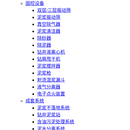
固控设备
双层/三层振动筛
泥浆振动筛
真空除气器
泥浆清洁器
除砂器
除泥器
钻井液离心机
钻屑甩干机
泥浆搅拌器
泥浆枪
射流混浆漏斗
液气分离器
电子点火装置
成套系统
泥浆不落地系统
钻井泥浆站
含油污泥处理系统
泥水分离系统