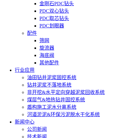
金刚石PDC钻头
PDC双心钻头
PDC取芯钻头
PDC划眼器
配件
筛网
旋流器
海底阀
其他配件
行业应用
油田钻井泥浆固控系统
钻井泥浆不落地系统
非开挖&水平定向穿越泥浆回收系统
煤层气&地热钻井固控系统
盾构施工泥水分离系统
河道淤泥&环保污泥脱水干化系统
新闻中心
公司新闻
技术新闻