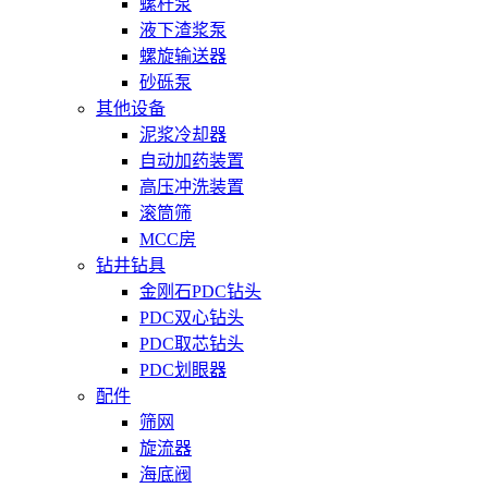
螺杆泵
液下渣浆泵
螺旋输送器
砂砾泵
其他设备
泥浆冷却器
自动加药装置
高压冲洗装置
滚筒筛
MCC房
钻井钻具
金刚石PDC钻头
PDC双心钻头
PDC取芯钻头
PDC划眼器
配件
筛网
旋流器
海底阀