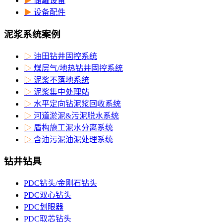
▶
储罐设备
▶
设备配件
泥浆系统案例
▷
油田钻井固控系统
▷
煤层气/地热钻井固控系统
▷
泥浆不落地系统
▷
泥浆集中处理站
▷
水平定向钻泥浆回收系统
▷
河道淤泥&污泥脱水系统
▷
盾构施工泥水分离系统
▷
含油污泥油泥处理系统
钻井钻具
PDC钻头/金刚石钻头
PDC双心钻头
PDC划眼器
PDC取芯钻头