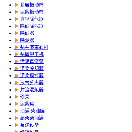
▶
多层振动筛
▶
泥浆振动筛
▶
真空除气器
▶
除砂除泥器
▶
除砂器
▶
除泥器
▶
钻井液离心机
▶
钻屑甩干机
▶
污泥真空泵
▶
泥浆冷却器
▶
泥浆搅拌器
▶
液气分离器
▶
射流混浆器
▶
砂泵
▶
泥浆罐
▶
油罐 柴油罐
▶
高架柴油罐
▶
泵送设备