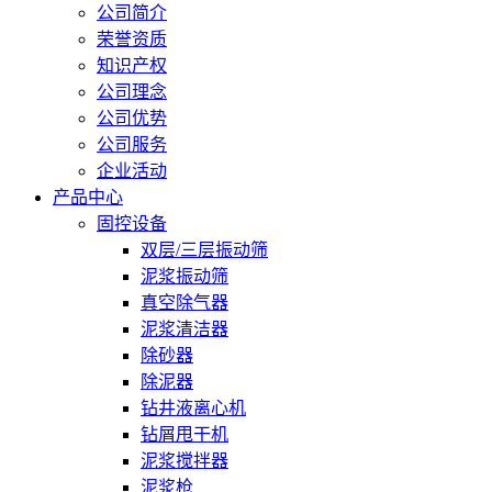
公司简介
荣誉资质
知识产权
公司理念
公司优势
公司服务
企业活动
产品中心
固控设备
双层/三层振动筛
泥浆振动筛
真空除气器
泥浆清洁器
除砂器
除泥器
钻井液离心机
钻屑甩干机
泥浆搅拌器
泥浆枪