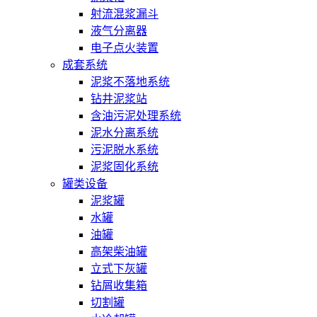
射流混浆漏斗
液气分离器
电子点火装置
成套系统
泥浆不落地系统
钻井泥浆站
含油污泥处理系统
泥水分离系统
污泥脱水系统
泥浆固化系统
罐类设备
泥浆罐
水罐
油罐
高架柴油罐
立式下灰罐
钻屑收集箱
切割罐