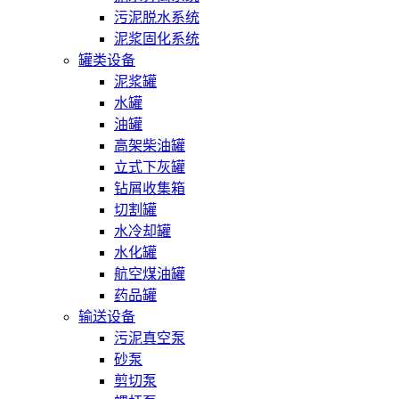
污泥脱水系统
泥浆固化系统
罐类设备
泥浆罐
水罐
油罐
高架柴油罐
立式下灰罐
钻屑收集箱
切割罐
水冷却罐
水化罐
航空煤油罐
药品罐
输送设备
污泥真空泵
砂泵
剪切泵