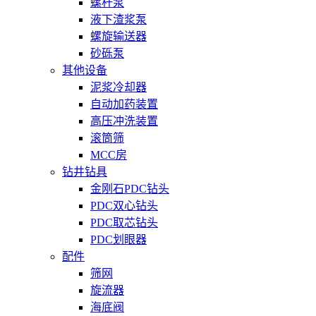
螺杆泵
液下渣浆泵
螺旋输送器
砂砾泵
其他设备
泥浆冷却器
自动加药装置
高压冲洗装置
滚筒筛
MCC房
钻井钻具
金刚石PDC钻头
PDC双心钻头
PDC取芯钻头
PDC划眼器
配件
筛网
旋流器
海底阀