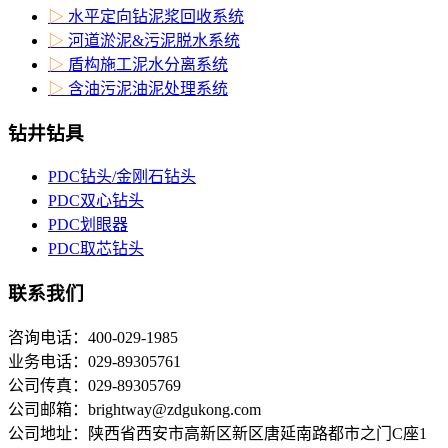
▷
水平定向钻泥浆回收系统
▷
河道淤泥&污泥脱水系统
▷
盾构施工泥水分离系统
▷
含油污泥油泥处理系统
钻井钻具
PDC钻头/金刚石钻头
PDC双心钻头
PDC划眼器
PDC取芯钻头
联系我们
咨询电话：400-029-1985
业务电话：029-89305761
公司传真：029-89305769
公司邮箱：brightway@zdgukong.com
公司地址：陕西省西安市高新区新区唐延南路都市之门C座1