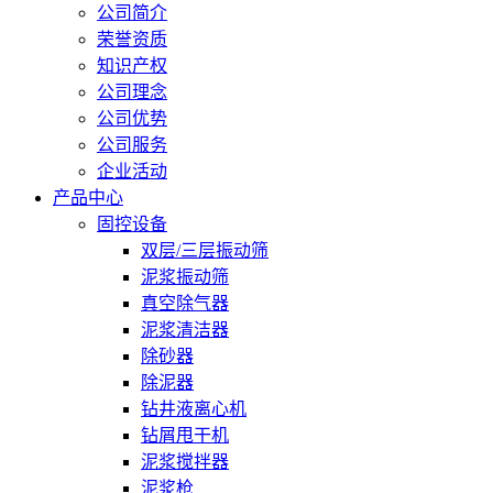
公司简介
荣誉资质
知识产权
公司理念
公司优势
公司服务
企业活动
产品中心
固控设备
双层/三层振动筛
泥浆振动筛
真空除气器
泥浆清洁器
除砂器
除泥器
钻井液离心机
钻屑甩干机
泥浆搅拌器
泥浆枪