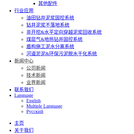
其他配件
行业应用
油田钻井泥浆固控系统
钻井泥浆不落地系统
非开挖&水平定向穿越泥浆回收系统
煤层气&地热钻井固控系统
盾构施工泥水分离系统
河道淤泥&环保污泥脱水干化系统
新闻中心
公司新闻
技术新闻
业界新闻
联系我们
Language
English
Multiple Language
Русский
主页
关于我们