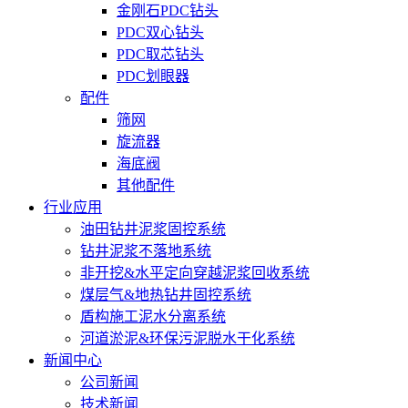
金刚石PDC钻头
PDC双心钻头
PDC取芯钻头
PDC划眼器
配件
筛网
旋流器
海底阀
其他配件
行业应用
油田钻井泥浆固控系统
钻井泥浆不落地系统
非开挖&水平定向穿越泥浆回收系统
煤层气&地热钻井固控系统
盾构施工泥水分离系统
河道淤泥&环保污泥脱水干化系统
新闻中心
公司新闻
技术新闻