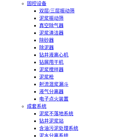
固控设备
双层/三层振动筛
泥浆振动筛
真空除气器
泥浆清洁器
除砂器
除泥器
钻井液离心机
钻屑甩干机
泥浆搅拌器
泥浆枪
射流混浆漏斗
液气分离器
电子点火装置
成套系统
泥浆不落地系统
钻井泥浆站
含油污泥处理系统
泥水分离系统