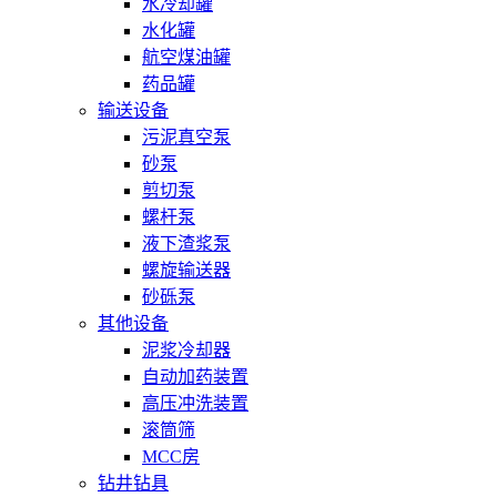
水冷却罐
水化罐
航空煤油罐
药品罐
输送设备
污泥真空泵
砂泵
剪切泵
螺杆泵
液下渣浆泵
螺旋输送器
砂砾泵
其他设备
泥浆冷却器
自动加药装置
高压冲洗装置
滚筒筛
MCC房
钻井钻具