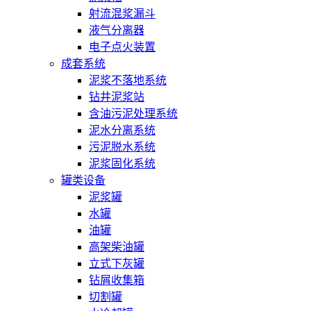
射流混浆漏斗
液气分离器
电子点火装置
成套系统
泥浆不落地系统
钻井泥浆站
含油污泥处理系统
泥水分离系统
污泥脱水系统
泥浆固化系统
罐类设备
泥浆罐
水罐
油罐
高架柴油罐
立式下灰罐
钻屑收集箱
切割罐