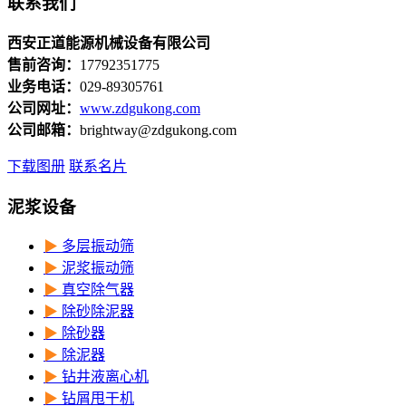
联系我们
西安正道能源机械设备有限公司
售前咨询：
17792351775
业务电话：
029-89305761
公司网址：
www.zdgukong.com
公司邮箱：
brightway@zdgukong.com
下载图册
联系名片
泥浆设备
▶
多层振动筛
▶
泥浆振动筛
▶
真空除气器
▶
除砂除泥器
▶
除砂器
▶
除泥器
▶
钻井液离心机
▶
钻屑甩干机