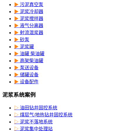
▶
污泥真空泵
▶
泥浆冷却器
▶
泥浆搅拌器
▶
液气分离器
▶
射流混浆器
▶
砂泵
▶
泥浆罐
▶
油罐 柴油罐
▶
高架柴油罐
▶
泵送设备
▶
储罐设备
▶
设备配件
泥浆系统案例
▷
油田钻井固控系统
▷
煤层气/地热钻井固控系统
▷
泥浆不落地系统
▷
泥浆集中处理站