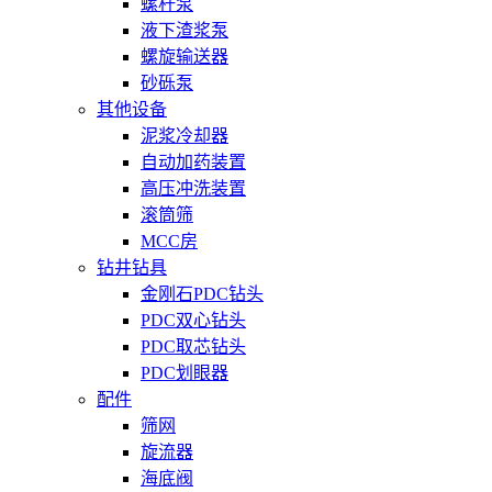
螺杆泵
液下渣浆泵
螺旋输送器
砂砾泵
其他设备
泥浆冷却器
自动加药装置
高压冲洗装置
滚筒筛
MCC房
钻井钻具
金刚石PDC钻头
PDC双心钻头
PDC取芯钻头
PDC划眼器
配件
筛网
旋流器
海底阀