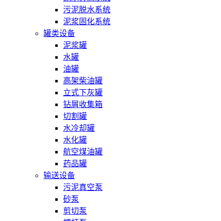
污泥脱水系统
泥浆固化系统
罐类设备
泥浆罐
水罐
油罐
高架柴油罐
立式下灰罐
钻屑收集箱
切割罐
水冷却罐
水化罐
航空煤油罐
药品罐
输送设备
污泥真空泵
砂泵
剪切泵