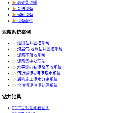
▶
高架柴油罐
▶
泵送设备
▶
储罐设备
▶
设备配件
泥浆系统案例
▷
油田钻井固控系统
▷
煤层气/地热钻井固控系统
▷
泥浆不落地系统
▷
泥浆集中处理站
▷
水平定向钻泥浆回收系统
▷
河道淤泥&污泥脱水系统
▷
盾构施工泥水分离系统
▷
含油污泥油泥处理系统
钻井钻具
PDC钻头/金刚石钻头