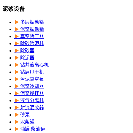
泥浆设备
▶
多层振动筛
▶
泥浆振动筛
▶
真空除气器
▶
除砂除泥器
▶
除砂器
▶
除泥器
▶
钻井液离心机
▶
钻屑甩干机
▶
污泥真空泵
▶
泥浆冷却器
▶
泥浆搅拌器
▶
液气分离器
▶
射流混浆器
▶
砂泵
▶
泥浆罐
▶
油罐 柴油罐