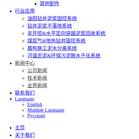
其他配件
行业应用
油田钻井泥浆固控系统
钻井泥浆不落地系统
非开挖&水平定向穿越泥浆回收系统
煤层气&地热钻井固控系统
盾构施工泥水分离系统
河道淤泥&环保污泥脱水干化系统
新闻中心
公司新闻
技术新闻
业界新闻
联系我们
Language
English
Multiple Language
Русский
主页
关于我们