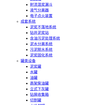
射流混浆漏斗
液气分离器
电子点火装置
成套系统
泥浆不落地系统
钻井泥浆站
含油污泥处理系统
泥水分离系统
污泥脱水系统
泥浆固化系统
罐类设备
泥浆罐
水罐
油罐
高架柴油罐
立式下灰罐
钻屑收集箱
切割罐