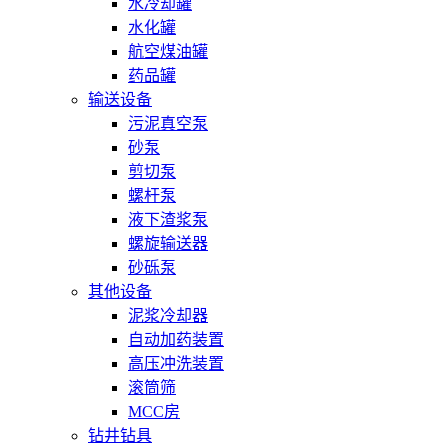
水冷却罐
水化罐
航空煤油罐
药品罐
输送设备
污泥真空泵
砂泵
剪切泵
螺杆泵
液下渣浆泵
螺旋输送器
砂砾泵
其他设备
泥浆冷却器
自动加药装置
高压冲洗装置
滚筒筛
MCC房
钻井钻具