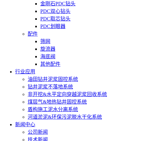
金刚石PDC钻头
PDC双心钻头
PDC取芯钻头
PDC划眼器
配件
筛网
旋流器
海底阀
其他配件
行业应用
油田钻井泥浆固控系统
钻井泥浆不落地系统
非开挖&水平定向穿越泥浆回收系统
煤层气&地热钻井固控系统
盾构施工泥水分离系统
河道淤泥&环保污泥脱水干化系统
新闻中心
公司新闻
技术新闻