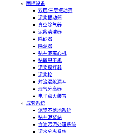
固控设备
双层/三层振动筛
泥浆振动筛
真空除气器
泥浆清洁器
除砂器
除泥器
钻井液离心机
钻屑甩干机
泥浆搅拌器
泥浆枪
射流混浆漏斗
液气分离器
电子点火装置
成套系统
泥浆不落地系统
钻井泥浆站
含油污泥处理系统
泥水分离系统