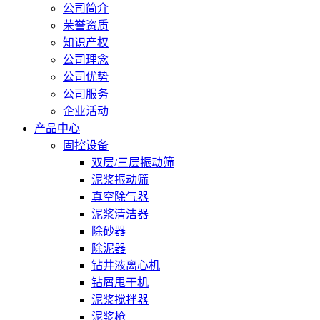
公司简介
荣誉资质
知识产权
公司理念
公司优势
公司服务
企业活动
产品中心
固控设备
双层/三层振动筛
泥浆振动筛
真空除气器
泥浆清洁器
除砂器
除泥器
钻井液离心机
钻屑甩干机
泥浆搅拌器
泥浆枪