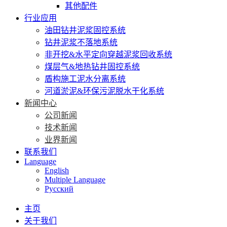
其他配件
行业应用
油田钻井泥浆固控系统
钻井泥浆不落地系统
非开挖&水平定向穿越泥浆回收系统
煤层气&地热钻井固控系统
盾构施工泥水分离系统
河道淤泥&环保污泥脱水干化系统
新闻中心
公司新闻
技术新闻
业界新闻
联系我们
Language
English
Multiple Language
Русский
主页
关于我们